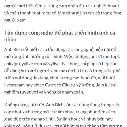
người mới biết đến, ai cũng cảm nhận được sự nhiệt huyết
và chân thành toát ra từ cô, làm tăng giá trị của cô trong lòng
người xem.
Tận dụng công nghệ để phát triển hình ảnh cá
nhân
Anh Bích rất biết cách tận dụng các công nghệ hiện đại để
mở rộng ảnh hưởng của mình. Việc sử dụng
hot51 mod apk
apkvipo
, yylive com và yylive tivi không chỉ giúp cô tiếp cận
dễ dàng hơn với người xem mà còn hỗ trợ cô trong việc phát
triển nội dung đa dạng, chất lượng cao. Nhờ đó, mỗi buổi
livestream hay video được cô đầu tư kỹ lưỡng, đem lại trải
nghiệm tuyệt vời và không bị nhàm chán.
Không dừng lại ở đó, Anh Bích còn rất năng động trong việc
cập nhật xu hướng mới, từ âm nhạc, trang phục đến cách
giao tiếp trên mạng xã hội. Sự linh hoạt và nhạy bén này
khiến cô luôn giữ được vị trí nổi bật và trở thành tấm gương