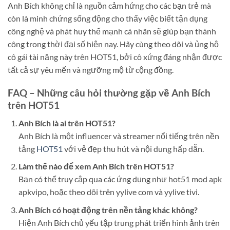
Anh Bích không chỉ là nguồn cảm hứng cho các bạn trẻ mà
còn là minh chứng sống động cho thấy việc biết tận dụng
công nghệ và phát huy thế mạnh cá nhân sẽ giúp bạn thành
công trong thời đại số hiện nay. Hãy cùng theo dõi và ủng hộ
cô gái tài năng này trên HOT51, bởi cô xứng đáng nhận được
tất cả sự yêu mến và ngưỡng mộ từ cộng đồng.
FAQ – Những câu hỏi thường gặp về Anh Bích
trên HOT51
Anh Bích là ai trên HOT51?
Anh Bích là một influencer và streamer nổi tiếng trên nền
tảng
HOT51
với vẻ đẹp thu hút và nội dung hấp dẫn.
Làm thế nào để xem Anh Bích trên HOT51?
Bạn có thể truy cập qua các ứng dụng như hot51 mod apk
apkvipo, hoặc theo dõi trên yylive com và yylive tivi.
Anh Bích có hoạt động trên nền tảng khác không?
Hiện Anh Bích chủ yếu tập trung phát triển hình ảnh trên