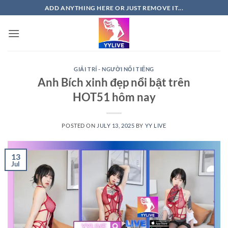
Skip
ADD ANYTHING HERE OR JUST REMOVE IT...
to
content
GIẢI TRÍ - NGƯỜI NỔI TIẾNG
Anh Bích xinh đẹp nổi bật trên
HOT51 hôm nay
POSTED ON
JULY 13, 2025
BY
YY LIVE
13
Jul