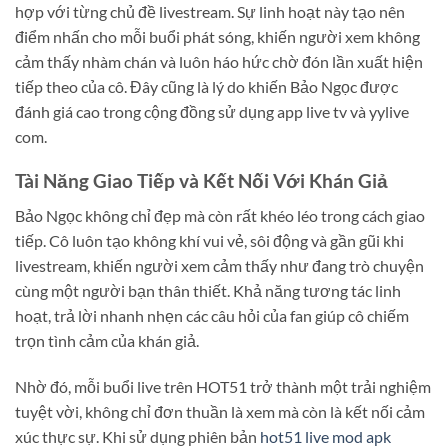
hợp với từng chủ đề livestream. Sự linh hoạt này tạo nên
điểm nhấn cho mỗi buổi phát sóng, khiến người xem không
cảm thấy nhàm chán và luôn háo hức chờ đón lần xuất hiện
tiếp theo của cô. Đây cũng là lý do khiến Bảo Ngọc được
đánh giá cao trong cộng đồng sử dụng app live tv và yylive
com.
Tài Năng Giao Tiếp và Kết Nối Với Khán Giả
Bảo Ngọc không chỉ đẹp mà còn rất khéo léo trong cách giao
tiếp. Cô luôn tạo không khí vui vẻ, sôi động và gần gũi khi
livestream, khiến người xem cảm thấy như đang trò chuyện
cùng một người bạn thân thiết. Khả năng tương tác linh
hoạt, trả lời nhanh nhẹn các câu hỏi của fan giúp cô chiếm
trọn tình cảm của khán giả.
Nhờ đó, mỗi buổi live trên HOT51 trở thành một trải nghiệm
tuyệt vời, không chỉ đơn thuần là xem mà còn là kết nối cảm
xúc thực sự. Khi sử dụng phiên bản
hot51 live mod apk