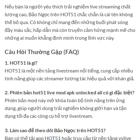
Nếu bạn là người yêu thích trải nghiệm live streaming chất
lượng cao, Bảo Ngọc trên HOT51 chắc chắn là cái tên không
thể bỏ qua. Cô không chỉ mang đến những buổi phát sóng
đầy màu sắc, hấp dẫn mà còn truyền cảm hứng mạnh mẽ cho
những ai muốn khẳng định mình trong lĩnh vực này.
Câu Hỏi Thường Gặp (FAQ)
1. HOT51 là gì?
HOT51 là một nền tảng livestream nổi tiếng, cung cấp nhiều
tính năng giúp các streamer tương tác hiệu quả với khán giả.
2. Phiên bản hot51 live mod apk unlocked all có gì đặc biệt?
Phiên bản mod này mở khóa toàn bộ tính năng trên ứng
dụng, giúp người dùng trải nghiệm không giới hạn và tận
dụng tối đa các công cụ hỗ trợ livestream.
3. Làm sao để theo dõi Bảo Ngọc trên HOT51?
Bạn có thể tải app
HOT51
hoặc truy cập từ nền tảng yylive