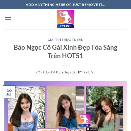
Skip
ADD ANYTHING HERE OR JUST REMOVE IT...
to
content
GIẢI TRÍ TRỰC TUYẾN
Bảo Ngọc Cô Gái Xinh Đẹp Tỏa Sáng
Trên HOT51
POSTED ON
JULY 16, 2025
BY
YY LIVE
16
Jul