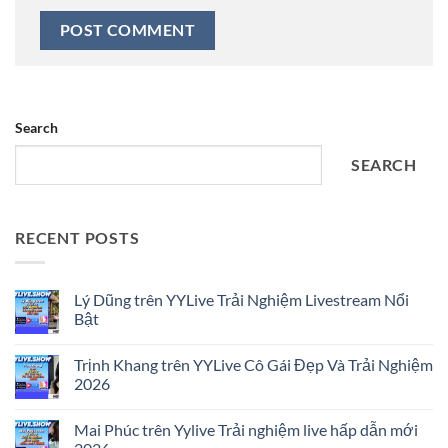
Search
SEARCH
RECENT POSTS
Lý Dũng trên YYLive Trải Nghiệm Livestream Nổi
Bật
No
Comments
Trịnh Khang trên YYLive Cô Gái Đẹp Và Trải Nghiệm
on
Lý
2026
Dũng
trên
No
YYLive
Comments
Mai Phúc trên Yylive Trải nghiệm live hấp dẫn mới
Trải
on
Nghiệm
Trịnh