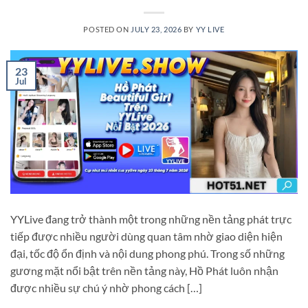
POSTED ON
JULY 23, 2026
BY
YY LIVE
23
Jul
YYLive đang trở thành một trong những nền tảng phát trực
tiếp được nhiều người dùng quan tâm nhờ giao diện hiện
đại, tốc độ ổn định và nội dung phong phú. Trong số những
gương mặt nổi bật trên nền tảng này, Hồ Phát luôn nhận
được nhiều sự chú ý nhờ phong cách […]