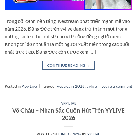
Trong bối cảnh nền tảng livestream phát triển mạnh mẽ vào
năm 2026, Đặng Đức trên yylive đang trở thành một trong
những cái tên thu hút sự chú ý từ cộng đồng người xem.
Không chỉ đơn thuần là một người xuất hiện trong các buổi
phát trực tiếp, Đặng Đức còn được xem […]
CONTINUE READING
→
Posted in
App Live
|
Tagged
livestream 2026
,
yylive
Leave a comment
APP LIVE
Võ Châu – Nhan Sắc Cuốn Hút Trên YYLIVE
2026
POSTED ON
JUNE 15, 2026
BY
YY LIVE