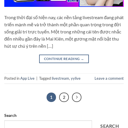
Trong thời đại số hiện nay, các nền tảng livestream đang phát
triển mạnh mẽ và trở thành một phần quan trọng trong đời
sống giải trí trực tuyến. Một trong những cái tên được nhắc
đến nhiều gần đây là Mai Kiên, một gương mặt nổi bật thu
hút sự chú ý trên nền […]
CONTINUE READING
→
Posted in
App Live
|
Tagged
livestream
,
yylive
Leave a comment
1
2
Search
SEARCH