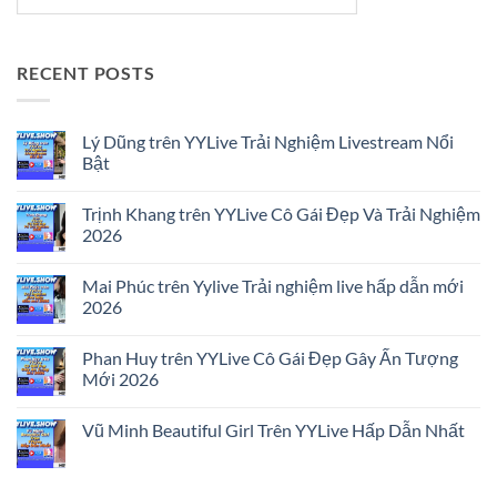
RECENT POSTS
Lý Dũng trên YYLive Trải Nghiệm Livestream Nổi
Bật
No
Comments
Trịnh Khang trên YYLive Cô Gái Đẹp Và Trải Nghiệm
on
Lý
2026
Dũng
trên
No
YYLive
Comments
Mai Phúc trên Yylive Trải nghiệm live hấp dẫn mới
Trải
on
Nghiệm
Trịnh
2026
Livestream
Khang
Nổi
trên
No
Bật
YYLive
Comments
Phan Huy trên YYLive Cô Gái Đẹp Gây Ấn Tượng
Cô
on
Gái
Mai
Mới 2026
Đẹp
Phúc
Và
trên
No
Trải
Yylive
Comments
Vũ Minh Beautiful Girl Trên YYLive Hấp Dẫn Nhất
Nghiệm
Trải
on
2026
nghiệm
Phan
No
live
Huy
Comments
hấp
trên
on
dẫn
YYLive
Vũ