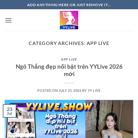
Skip
ADD ANYTHING HERE OR JUST REMOVE IT...
to
content
CATEGORY ARCHIVES:
APP LIVE
APP LIVE
Ngô Thắng đẹp nổi bật trên YYLive 2026
mới
POSTED ON
JULY 23, 2026
BY
YY LIVE
23
Jul