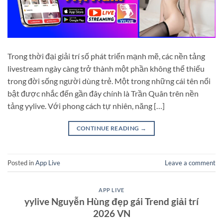
Trong thời đại giải trí số phát triển mạnh mẽ, các nền tảng
livestream ngày càng trở thành một phần không thể thiếu
trong đời sống người dùng trẻ. Một trong những cái tên nổi
bật được nhắc đến gần đây chính là Trần Quân trên nền
tảng yylive. Với phong cách tự nhiên, năng […]
CONTINUE READING
→
Posted in
App Live
Leave a comment
APP LIVE
yylive Nguyễn Hùng đẹp gái Trend giải trí
2026 VN