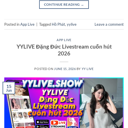
CONTINUE READING
→
Posted in
App Live
|
Tagged
Hồ Phát
,
yylive
Leave a comment
APP LIVE
YYLIVE Đặng Đức Livestream cuốn hút
2026
POSTED ON
JUNE 15, 2026
BY
YY LIVE
15
Jun