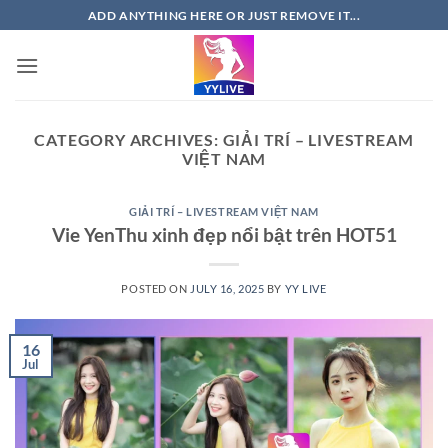
Skip
ADD ANYTHING HERE OR JUST REMOVE IT...
to
content
CATEGORY ARCHIVES:
GIẢI TRÍ – LIVESTREAM
VIỆT NAM
GIẢI TRÍ – LIVESTREAM VIỆT NAM
Vie YenThu xinh đẹp nổi bật trên HOT51
POSTED ON
JULY 16, 2025
BY
YY LIVE
16
Jul