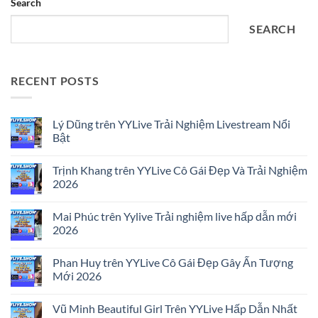
Search
SEARCH
RECENT POSTS
Lý Dũng trên YYLive Trải Nghiệm Livestream Nổi
Bật
No
Comments
Trịnh Khang trên YYLive Cô Gái Đẹp Và Trải Nghiệm
on
Lý
2026
Dũng
trên
No
YYLive
Comments
Mai Phúc trên Yylive Trải nghiệm live hấp dẫn mới
Trải
on
Nghiệm
Trịnh
2026
Livestream
Khang
Nổi
trên
No
Bật
YYLive
Comments
Phan Huy trên YYLive Cô Gái Đẹp Gây Ấn Tượng
Cô
on
Gái
Mai
Mới 2026
Đẹp
Phúc
Và
trên
No
Trải
Yylive
Comments
Vũ Minh Beautiful Girl Trên YYLive Hấp Dẫn Nhất
Nghiệm
Trải
on
2026
nghiệm
Phan