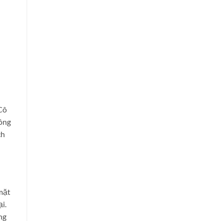
 Cô
công
ch
mặt
i.
ng