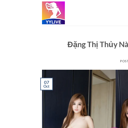
Skip
to
content
Đặng Thị Thủy Nà
POS
07
Oct