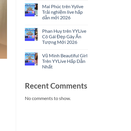
Trải
Comments
Nghiệm
Mai Phúc trên Yylive
on
Livestream
Trịnh
Trải nghiệm live hấp
Nổi
Khang
Bật
dẫn mới 2026
trên
YYLive
No
Cô
Comments
Gái
Phan Huy trên YYLive
on
Đẹp
Mai
Cô Gái Đẹp Gây Ấn
Và
Phúc
Trải
Tượng Mới 2026
trên
Nghiệm
Yylive
2026
No
Trải
Comments
nghiệm
Vũ Minh Beautiful Girl
on
live
Phan
Trên YYLive Hấp Dẫn
hấp
Huy
dẫn
Nhất
trên
mới
YYLive
2026
No
Cô
Comments
Gái
on
Đẹp
Recent Comments
Vũ
Gây
Minh
Ấn
Beautiful
Tượng
Girl
No comments to show.
Mới
Trên
2026
YYLive
Hấp
Dẫn
Nhất