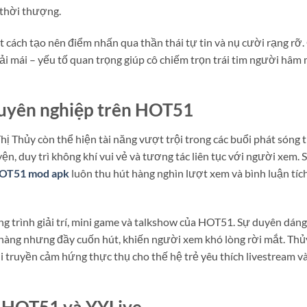
c thời thượng.
 cách tạo nên điểm nhấn qua thần thái tự tin và nụ cười rạng rỡ.
ải mái – yếu tố quan trọng giúp cô chiếm trọn trái tim người hâm
huyên nghiệp trên HOT51
ị Thủy còn thể hiện tài năng vượt trội trong các buổi phát sóng 
yện, duy trì không khí vui vẻ và tương tác liên tục với người xem. 
OT51 mod apk
luôn thu hút hàng nghìn lượt xem và bình luận tíc
 trình giải trí, mini game và talkshow của HOT51. Sự duyên dáng
nhàng nhưng đầy cuốn hút, khiến người xem khó lòng rời mắt. Thủ
ời truyền cảm hứng thực thụ cho thế hệ trẻ yêu thích livestream v
g HOT51 và YYLive