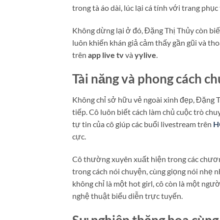
trong tà áo dài, lúc lại cá tính với trang phụ
Không dừng lại ở đó, Đặng Thị Thủy còn biết
luôn khiến khán giả cảm thấy gần gũi và tho
trên
app live tv
và
yylive
.
Tài năng và phong cách c
Không chỉ sở hữu vẻ ngoài xinh đẹp, Đặng Th
tiếp. Cô luôn biết cách làm chủ cuộc trò chu
tự tin của cô giúp các buổi livestream trên
H
cực.
Cô thường xuyên xuất hiện trong các chương
trong cách nói chuyện, cùng giọng nói nhẹ 
không chỉ là một hot girl, cô còn là một ngư
nghệ thuật biểu diễn trực tuyến.
Sự nghiệp thăng hoa cùn