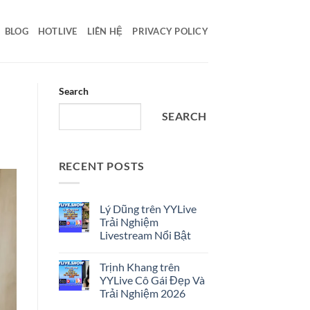
BLOG
HOTLIVE
LIÊN HỆ
PRIVACY POLICY
Search
SEARCH
RECENT POSTS
Lý Dũng trên YYLive
Trải Nghiệm
Livestream Nổi Bật
No
Comments
Trịnh Khang trên
on
Lý
YYLive Cô Gái Đẹp Và
Dũng
Trải Nghiệm 2026
trên
YYLive
No