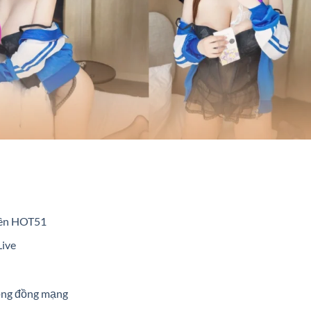
trên HOT51
Live
ộng đồng mạng