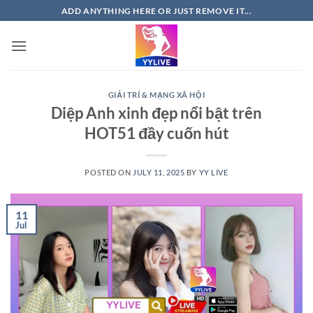
Skip
ADD ANYTHING HERE OR JUST REMOVE IT...
to
content
GIẢI TRÍ & MẠNG XÃ HỘI
Diệp Anh xinh đẹp nổi bật trên
HOT51 đầy cuốn hút
POSTED ON
JULY 11, 2025
BY
YY LIVE
11
Jul