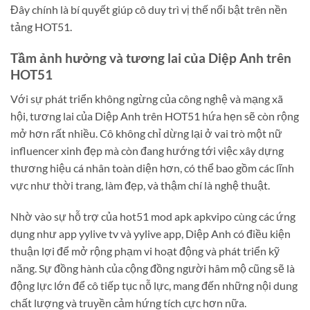
Đây chính là bí quyết giúp cô duy trì vị thế nổi bật trên nền
tảng HOT51.
Tầm ảnh hưởng và tương lai của Diệp Anh trên
HOT51
Với sự phát triển không ngừng của công nghệ và mạng xã
hội, tương lai của Diệp Anh trên HOT51 hứa hẹn sẽ còn rộng
mở hơn rất nhiều. Cô không chỉ dừng lại ở vai trò một nữ
influencer xinh đẹp mà còn đang hướng tới việc xây dựng
thương hiệu cá nhân toàn diện hơn, có thể bao gồm các lĩnh
vực như thời trang, làm đẹp, và thậm chí là nghệ thuật.
Nhờ vào sự hỗ trợ của hot51 mod apk apkvipo cùng các ứng
dụng như app yylive tv và yylive app, Diệp Anh có điều kiện
thuận lợi để mở rộng phạm vi hoạt động và phát triển kỹ
năng. Sự đồng hành của cộng đồng người hâm mộ cũng sẽ là
động lực lớn để cô tiếp tục nỗ lực, mang đến những nội dung
chất lượng và truyền cảm hứng tích cực hơn nữa.