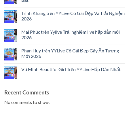
No
Comments
Trịnh Khang trên YYLive Cô Gái Đẹp Và Trải Nghiệm
on
Lý
2026
Dũng
trên
No
YYLive
Comments
Mai Phúc trên Yylive Trải nghiệm live hấp dẫn mới
Trải
on
Nghiệm
Trịnh
2026
Livestream
Khang
Nổi
trên
No
Bật
YYLive
Comments
Phan Huy trên YYLive Cô Gái Đẹp Gây Ấn Tượng
Cô
on
Gái
Mai
Mới 2026
Đẹp
Phúc
Và
trên
No
Trải
Yylive
Comments
Vũ Minh Beautiful Girl Trên YYLive Hấp Dẫn Nhất
Nghiệm
Trải
on
2026
nghiệm
Phan
No
live
Huy
Comments
hấp
trên
on
dẫn
YYLive
Vũ
mới
Cô
Minh
Recent Comments
2026
Gái
Beautiful
Đẹp
Girl
Gây
Trên
No comments to show.
Ấn
YYLive
Tượng
Hấp
Mới
Dẫn
2026
Nhất