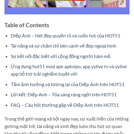
Table of Contents
Diệp Anh – Nét đẹp quyến rũ và cuốn hút của HOT51
Tài năng và sự chăm chỉ bên cạnh vẻ đẹp ngoại hình
Sự kết nối đặc biệt với cộng đồng người hâm mộ
Ứng dụng hot51 mod apk apkvipo, app yylive tv và yylive
app hỗ trợ trải nghiệm tuyệt vời
Tầm ảnh hưởng và tương lai của Diệp Anh trên HOT51
Lời kết: Diệp Anh – Tỏa sáng rạng ngời trên HOT51
FAQ – Câu hỏi thường gặp về Diệp Anh trên HOT51
Trong thế giới mạng xã hội ngày nay, sự xuất hiện của những
gương mặt trẻ, tài năng và xinh đẹp luôn thu hút sự quan
tâm lớn từ cộng đồng. Một trong những cái tên được nhắc