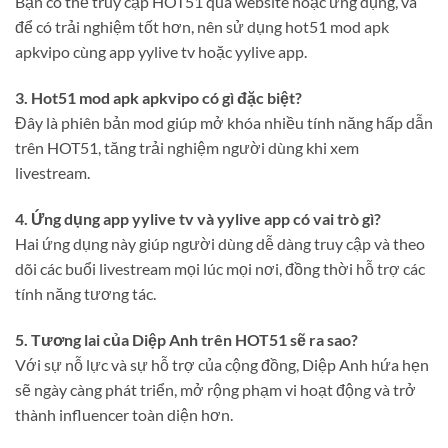
Bạn có thể truy cập HOT51 qua website hoặc ứng dụng, và
để có trải nghiệm tốt hơn, nên sử dụng hot51 mod apk
apkvipo cùng app yylive tv hoặc yylive app.
3. Hot51 mod apk apkvipo có gì đặc biệt?
Đây là phiên bản mod giúp mở khóa nhiều tính năng hấp dẫn
trên HOT51, tăng trải nghiệm người dùng khi xem
livestream.
4. Ứng dụng app yylive tv và yylive app có vai trò gì?
Hai ứng dụng này giúp người dùng dễ dàng truy cập và theo
dõi các buổi livestream mọi lúc mọi nơi, đồng thời hỗ trợ các
tính năng tương tác.
5. Tương lai của Diệp Anh trên HOT51 sẽ ra sao?
Với sự nỗ lực và sự hỗ trợ của cộng đồng, Diệp Anh hứa hẹn
sẽ ngày càng phát triển, mở rộng phạm vi hoạt động và trở
thành influencer toàn diện hơn.