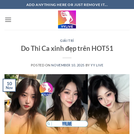
Skip
ADD ANYTHING HERE OR JUST REMOVE IT...
to
content
GIẢI TRÍ
Do Thi Ca xinh đẹp trên HOT51
POSTED ON
NOVEMBER 10, 2025
BY
YY LIVE
10
Nov