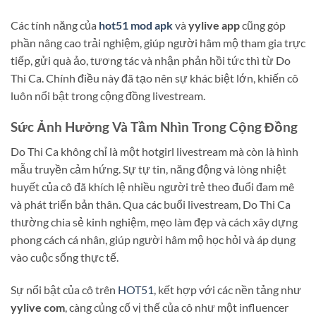
Các tính năng của
hot51 mod apk
và
yylive app
cũng góp
phần nâng cao trải nghiệm, giúp người hâm mộ tham gia trực
tiếp, gửi quà ảo, tương tác và nhận phản hồi tức thì từ Do
Thi Ca. Chính điều này đã tạo nên sự khác biệt lớn, khiến cô
luôn nổi bật trong cộng đồng livestream.
Sức Ảnh Hưởng Và Tầm Nhìn Trong Cộng Đồng
Do Thi Ca không chỉ là một hotgirl livestream mà còn là hình
mẫu truyền cảm hứng. Sự tự tin, năng động và lòng nhiệt
huyết của cô đã khích lệ nhiều người trẻ theo đuổi đam mê
và phát triển bản thân. Qua các buổi livestream, Do Thi Ca
thường chia sẻ kinh nghiệm, mẹo làm đẹp và cách xây dựng
phong cách cá nhân, giúp người hâm mộ học hỏi và áp dụng
vào cuộc sống thực tế.
Sự nổi bật của cô trên
HOT51
, kết hợp với các nền tảng như
yylive com
, càng củng cố vị thế của cô như một influencer