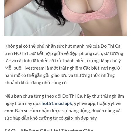
Không ai có thể phủ nhận sức hút mạnh mẽ của Do Thi Ca
trên HOT51. Sự kết hợp giữa vẻ đẹp, phong cách, sự tương
tác và cá tính đã khiến cô trở thành biểu tượng đáng chú ý.
Mỗi buổi livestream là một trải nghiệm đặc biệt, nơi người
hâm mộ có thể gần gũi, giao lưu và thưởng thức những
khoảnh khắc đáng nhớ cùng cô.
Nếu bạn chưa từng theo dõi Do Thi Ca, hãy thử trải nghiệm
ngay hôm nay qua
hot51 mod apk
,
yylive app
, hoặc
yylive
com
. Bạn sẽ cảm nhận được sự năng động, duyên dáng và
sức hấp dẫn khó cưỡng từ cô gái xinh đẹp này.
FAQ – Những Câu Hỏi Thường Gặp