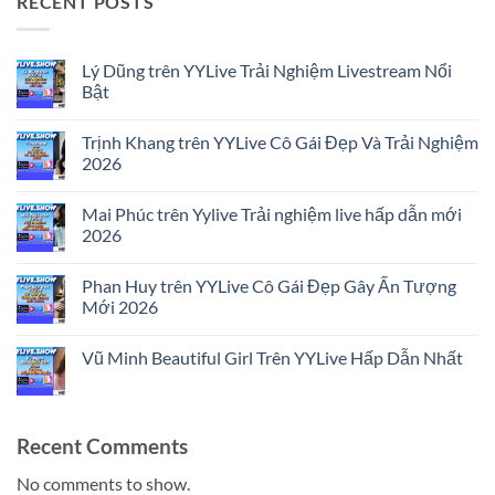
RECENT POSTS
Lý Dũng trên YYLive Trải Nghiệm Livestream Nổi
Bật
No
Comments
Trịnh Khang trên YYLive Cô Gái Đẹp Và Trải Nghiệm
on
Lý
2026
Dũng
trên
No
YYLive
Comments
Mai Phúc trên Yylive Trải nghiệm live hấp dẫn mới
Trải
on
Nghiệm
Trịnh
2026
Livestream
Khang
Nổi
trên
No
Bật
YYLive
Comments
Phan Huy trên YYLive Cô Gái Đẹp Gây Ấn Tượng
Cô
on
Gái
Mai
Mới 2026
Đẹp
Phúc
Và
trên
No
Trải
Yylive
Comments
Vũ Minh Beautiful Girl Trên YYLive Hấp Dẫn Nhất
Nghiệm
Trải
on
2026
nghiệm
Phan
No
live
Huy
Comments
hấp
trên
on
dẫn
YYLive
Vũ
mới
Cô
Minh
Recent Comments
2026
Gái
Beautiful
Đẹp
Girl
Gây
Trên
No comments to show.
Ấn
YYLive