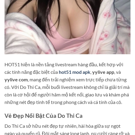
HOT51 hiện là nền tảng livestream hàng đầu, kết hợp với
các tính năng đặc biệt của
hot51 mod apk
,
yylive app
, và
yylive com
, mang đến trải nghiệm xem trực tiếp chưa từng
có. Với Do Thi Ca, mỗi buổi livestream không chỉ là giải trí mà
còn là cơ hội để người hâm mộ kết nối, giao lưu và khám phá
những nét đẹp tinh tế trong phong cách và cá tính của cô.
Vẻ Đẹp Nổi Bật Của Do Thi Ca
Do Thi Ca sở hữu nét đẹp tự nhiên, hài hòa giữa sự ngọt
ngào và quyến rũ. Đôi mắt sáng long lanh, nụ cười rạng rỡ và