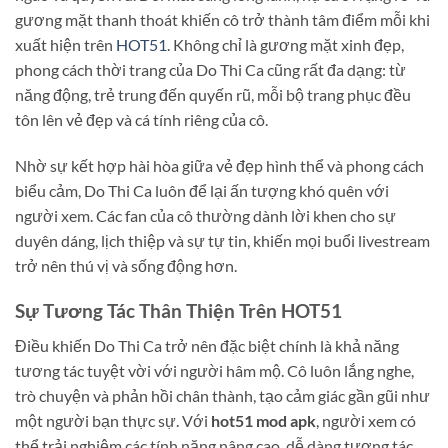
gương mặt thanh thoát khiến cô trở thành tâm điểm mỗi khi
xuất hiện trên
HOT51
. Không chỉ là gương mặt xinh đẹp,
phong cách thời trang của Do Thi Ca cũng rất đa dạng: từ
năng động, trẻ trung đến quyến rũ, mỗi bộ trang phục đều
tôn lên vẻ đẹp và cá tính riêng của cô.
Nhờ sự kết hợp hài hòa giữa vẻ đẹp hình thể và phong cách
biểu cảm, Do Thi Ca luôn để lại ấn tượng khó quên với
người xem. Các fan của cô thường dành lời khen cho sự
duyên dáng, lịch thiệp và sự tự tin, khiến mọi buổi livestream
trở nên thú vị và sống động hơn.
Sự Tương Tác Thân Thiện Trên HOT51
Điều khiến Do Thi Ca trở nên đặc biệt chính là khả năng
tương tác tuyệt vời với người hâm mộ. Cô luôn lắng nghe,
trò chuyện và phản hồi chân thành, tạo cảm giác gần gũi như
một người bạn thực sự. Với
hot51 mod apk
, người xem có
thể trải nghiệm các tính năng nâng cao, dễ dàng tương tác,