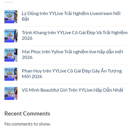
Lý Dũng trên YYLive Trải Nghiệm Livestream Nổi
Bật
No
Comments
Trịnh Khang trên YYLive Cô Gái Đẹp Và Trải Nghiệm
on
Lý
2026
Dũng
trên
No
YYLive
Comments
Mai Phúc trên Yylive Trải nghiệm live hấp dẫn mới
Trải
on
Nghiệm
Trịnh
2026
Livestream
Khang
Nổi
trên
No
Bật
YYLive
Comments
Phan Huy trên YYLive Cô Gái Đẹp Gây Ấn Tượng
Cô
on
Gái
Mai
Mới 2026
Đẹp
Phúc
Và
trên
No
Trải
Yylive
Comments
Vũ Minh Beautiful Girl Trên YYLive Hấp Dẫn Nhất
Nghiệm
Trải
on
2026
nghiệm
Phan
No
live
Huy
Comments
hấp
trên
on
dẫn
YYLive
Vũ
mới
Cô
Minh
Recent Comments
2026
Gái
Beautiful
Đẹp
Girl
Gây
Trên
No comments to show.
Ấn
YYLive
Tượng
Hấp
Mới