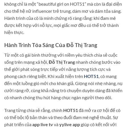
không chỉ là một “beautiful girl on HOT51” mà còn là đại diện
cho thế hệ nữ influencer trẻ trung, dám mơ và dám tỏa sáng.
Hành trình của cô là minh chứng rõ ràng rằng: khi đam mê
được kết hợp với nỗ lực, mọi giấc mơ đều có thể trở thành
hiện thực.
Hành Trình Tỏa Sáng Của Đỗ Thị Trang
Từ một cô gái bình thường với niềm yêu thích chia sẻ cuộc
sống trên mạng xã hội,
Đỗ Thị Trang
nhanh chóng bước vào
thế giới phát sóng trực tiếp với năng lượng tích cực và
phong cách riêng biệt. Khi xuất hiện trên
HOT51
, cô mang
đến một luồng gió mới cho khán giả. Giọng nói nhẹ nhàng, nụ
cười rạng rỡ, cùng khả năng trò chuyện duyên dáng đã khiến
cô nhanh chóng thu hút hàng chục ngàn người theo dõi.
Trang từng chia sẻ rằng, chính
HOT51
đã mở ra cơ hội để cô
có thể bộc lộ bản thân và theo đuổi đam mê nghệ thuật. Sự
phát triển của
app live tv
và
yylive app
giúp cô kết nối với