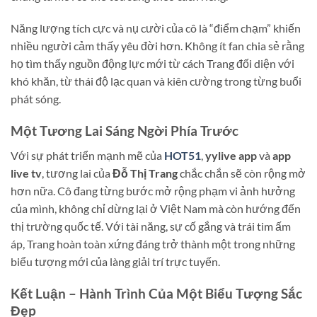
Năng lượng tích cực và nụ cười của cô là “điểm chạm” khiến
nhiều người cảm thấy yêu đời hơn. Không ít fan chia sẻ rằng
họ tìm thấy nguồn động lực mới từ cách Trang đối diện với
khó khăn, từ thái độ lạc quan và kiên cường trong từng buổi
phát sóng.
Một Tương Lai Sáng Ngời Phía Trước
Với sự phát triển mạnh mẽ của
HOT51
,
yylive app
và
app
live tv
, tương lai của
Đỗ Thị Trang
chắc chắn sẽ còn rộng mở
hơn nữa. Cô đang từng bước mở rộng phạm vi ảnh hưởng
của mình, không chỉ dừng lại ở Việt Nam mà còn hướng đến
thị trường quốc tế. Với tài năng, sự cố gắng và trái tim ấm
áp, Trang hoàn toàn xứng đáng trở thành một trong những
biểu tượng mới của làng giải trí trực tuyến.
Kết Luận – Hành Trình Của Một Biểu Tượng Sắc
Đẹp