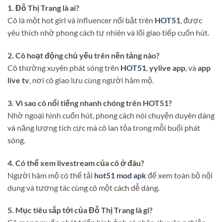
1. Đỗ Thị Trang là ai?
Cô là một hot girl và influencer nổi bật trên
HOT51
, được
yêu thích nhờ phong cách tự nhiên và lối giao tiếp cuốn hút.
2. Cô hoạt động chủ yếu trên nền tảng nào?
Cô thường xuyên phát sóng trên
HOT51
,
yylive app
, và
app
live tv
, nơi cô giao lưu cùng người hâm mộ.
3. Vì sao cô nổi tiếng nhanh chóng trên HOT51?
Nhờ ngoại hình cuốn hút, phong cách nói chuyện duyên dáng
và năng lượng tích cực mà cô lan tỏa trong mỗi buổi phát
sóng.
4. Có thể xem livestream của cô ở đâu?
Người hâm mộ có thể tải
hot51 mod apk
để xem toàn bộ nội
dung và tương tác cùng cô một cách dễ dàng.
5. Mục tiêu sắp tới của Đỗ Thị Trang là gì?