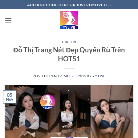
Skip
ADD ANYTHING HERE OR JUST REMOVE IT...
to
content
GIẢI TRÍ
Đỗ Thị Trang Nét Đẹp Quyến Rũ Trên
HOT51
POSTED ON
NOVEMBER 5, 2025
BY
YY LIVE
05
Nov