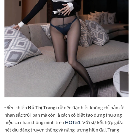
Điều khiến
Đỗ Thị Trang
trở nên đặc biệt không chỉ nằm ở
nhan sắc trời ban mà còn là cách cô biết tạo dựng thương
hiệu cá nhân thông minh trên
HOT51
. Với sự kết hợp giữa
nét dịu dàng truyền thống và năng lượng hiện đại, Trang