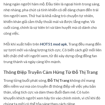
hàng ngàn người hâm mộ. Đầu tiên là ngoại hình trong sáng,
nhẹ nhàng, pha chút cá tính khiến cô dễ dàng chạm đến trái
tim người xem. Thứ hai là khả năng trò chuyện tự nhiên,
khiến khán giả cảm thấy thoải mái và được lắng nghe. Và
cuối cùng, chính là sự kiên trì và tâm huyết mà cô dành cho
công việc.
Mỗi khi xuất hiện trên
HOT51 mod apk
, Trang đều mang đến
sự tươi mới và năng lượng tích cực. Cô biết cách giữ mối liên
kết chặt chẽ với người xem, từ đó xây dựng cộng đồng fan
trung thành và ngày càng lớn mạnh.
Thông Điệp Truyền Cảm Hứng Từ Đỗ Thị Trang
Trong từng buổi phát sóng,
Đỗ Thị Trang
không chỉ mang
đến niềm vui mà còn truyền đi thông điệp về việc yêu bản
thân, sống tích cực và dám theo đuổi đam mê. Cô luôn
khuyến khích người xem hãy tin vào chính mình, vì chỉ khi đó
chúng ta mới có thể tỏa sáng theo cách riêng.