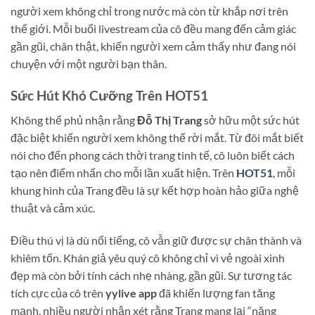
người xem không chỉ trong nước mà còn từ khắp nơi trên
thế giới. Mỗi buổi livestream của cô đều mang đến cảm giác
gần gũi, chân thật, khiến người xem cảm thấy như đang nói
chuyện với một người bạn thân.
Sức Hút Khó Cưỡng Trên HOT51
Không thể phủ nhận rằng
Đỗ Thị Trang
sở hữu một sức hút
đặc biệt khiến người xem không thể rời mắt. Từ đôi mắt biết
nói cho đến phong cách thời trang tinh tế, cô luôn biết cách
tạo nên điểm nhấn cho mỗi lần xuất hiện. Trên
HOT51
, mỗi
khung hình của Trang đều là sự kết hợp hoàn hảo giữa nghệ
thuật và cảm xúc.
Điều thú vị là dù nổi tiếng, cô vẫn giữ được sự chân thành và
khiêm tốn. Khán giả yêu quý cô không chỉ vì vẻ ngoài xinh
đẹp mà còn bởi tính cách nhẹ nhàng, gần gũi. Sự tương tác
tích cực của cô trên
yylive app
đã khiến lượng fan tăng
mạnh, nhiều người nhận xét rằng Trang mang lại “năng