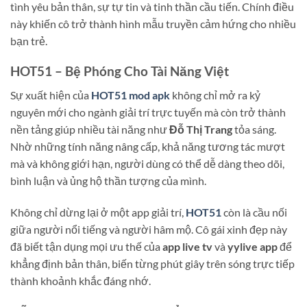
tình yêu bản thân, sự tự tin và tinh thần cầu tiến. Chính điều
này khiến cô trở thành hình mẫu truyền cảm hứng cho nhiều
bạn trẻ.
HOT51 – Bệ Phóng Cho Tài Năng Việt
Sự xuất hiện của
HOT51 mod apk
không chỉ mở ra kỷ
nguyên mới cho ngành giải trí trực tuyến mà còn trở thành
nền tảng giúp nhiều tài năng như
Đỗ Thị Trang
tỏa sáng.
Nhờ những tính năng nâng cấp, khả năng tương tác mượt
mà và không giới hạn, người dùng có thể dễ dàng theo dõi,
bình luận và ủng hộ thần tượng của mình.
Không chỉ dừng lại ở một app giải trí,
HOT51
còn là cầu nối
giữa người nổi tiếng và người hâm mộ. Cô gái xinh đẹp này
đã biết tận dụng mọi ưu thế của
app live tv
và
yylive app
để
khẳng định bản thân, biến từng phút giây trên sóng trực tiếp
thành khoảnh khắc đáng nhớ.