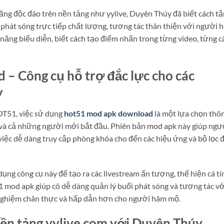
ng độc đáo trên nền tảng như yylive, Duyên Thúy đã biết cách tậ
 phát sóng trực tiếp chất lượng, tương tác thân thiện với người 
ăng biểu diễn, biết cách tạo điểm nhấn trong từng video, từng c
– Công cụ hỗ trợ đắc lực cho các
y
OT51, việc sử dụng
hot51 mod apk download
là một lựa chọn thô
và cả những người mới bắt đầu. Phiên bản mod apk này giúp ngư
iệc dễ dàng truy cập phòng khóa cho đến các hiệu ứng và bộ lọc 
ụng công cụ này để tạo ra các livestream ấn tượng, thể hiện cá tí
1 mod apk giúp cô dễ dàng quản lý buổi phát sóng và tương tác vớ
i nghiệm chân thực và hấp dẫn hơn cho người hâm mộ.
nền tảng yylive com với Duyên Thúy