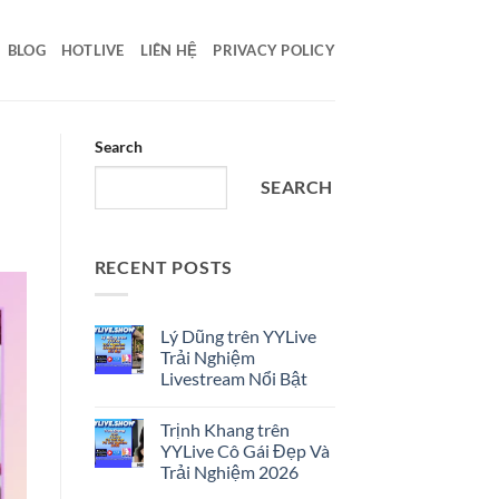
BLOG
HOTLIVE
LIÊN HỆ
PRIVACY POLICY
Search
SEARCH
RECENT POSTS
Lý Dũng trên YYLive
Trải Nghiệm
Livestream Nổi Bật
No
Comments
Trịnh Khang trên
on
Lý
YYLive Cô Gái Đẹp Và
Dũng
Trải Nghiệm 2026
trên
YYLive
No