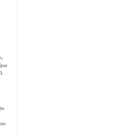
n,
 Qua
51
ên
tim