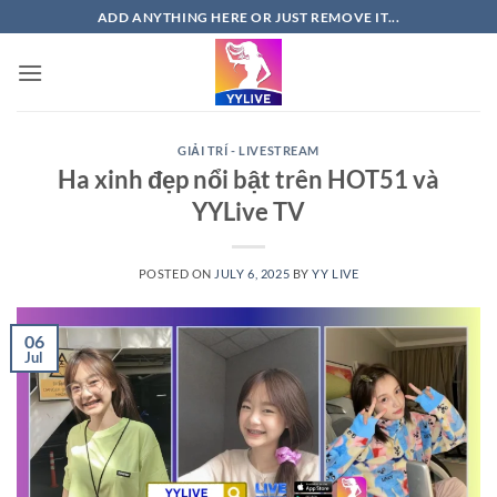
Skip
ADD ANYTHING HERE OR JUST REMOVE IT...
to
content
GIẢI TRÍ - LIVESTREAM
Ha xinh đẹp nổi bật trên HOT51 và
YYLive TV
POSTED ON
JULY 6, 2025
BY
YY LIVE
06
Jul