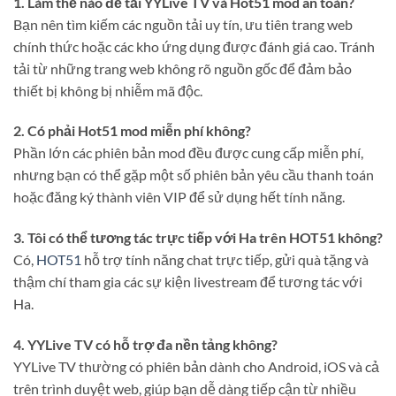
1. Làm thế nào để tải YYLive TV và Hot51 mod an toàn?
Bạn nên tìm kiếm các nguồn tải uy tín, ưu tiên trang web
chính thức hoặc các kho ứng dụng được đánh giá cao. Tránh
tải từ những trang web không rõ nguồn gốc để đảm bảo
thiết bị không bị nhiễm mã độc.
2. Có phải Hot51 mod miễn phí không?
Phần lớn các phiên bản mod đều được cung cấp miễn phí,
nhưng bạn có thể gặp một số phiên bản yêu cầu thanh toán
hoặc đăng ký thành viên VIP để sử dụng hết tính năng.
3. Tôi có thể tương tác trực tiếp với Ha trên HOT51 không?
Có,
HOT51
hỗ trợ tính năng chat trực tiếp, gửi quà tặng và
thậm chí tham gia các sự kiện livestream để tương tác với
Ha.
4. YYLive TV có hỗ trợ đa nền tảng không?
YYLive TV thường có phiên bản dành cho Android, iOS và cả
trên trình duyệt web, giúp bạn dễ dàng tiếp cận từ nhiều