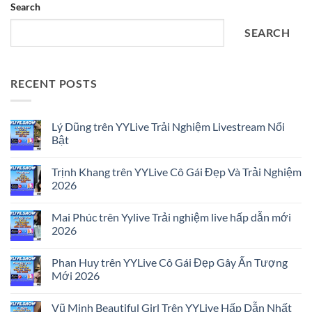
Search
SEARCH
RECENT POSTS
Lý Dũng trên YYLive Trải Nghiệm Livestream Nổi
Bật
No
Comments
Trịnh Khang trên YYLive Cô Gái Đẹp Và Trải Nghiệm
on
Lý
2026
Dũng
trên
No
YYLive
Comments
Mai Phúc trên Yylive Trải nghiệm live hấp dẫn mới
Trải
on
Nghiệm
Trịnh
2026
Livestream
Khang
Nổi
trên
No
Bật
YYLive
Comments
Phan Huy trên YYLive Cô Gái Đẹp Gây Ấn Tượng
Cô
on
Gái
Mai
Mới 2026
Đẹp
Phúc
Và
trên
No
Trải
Yylive
Comments
Vũ Minh Beautiful Girl Trên YYLive Hấp Dẫn Nhất
Nghiệm
Trải
on