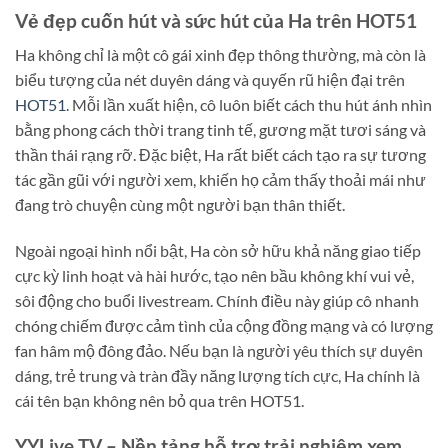
Vẻ đẹp cuốn hút và sức hút của Ha trên HOT51
Ha không chỉ là một cô gái xinh đẹp thông thường, mà còn là
biểu tượng của nét duyên dáng và quyến rũ hiện đại trên
HOT51
. Mỗi lần xuất hiện, cô luôn biết cách thu hút ánh nhìn
bằng phong cách thời trang tinh tế, gương mặt tươi sáng và
thần thái rạng rỡ. Đặc biệt, Ha rất biết cách tạo ra sự tương
tác gần gũi với người xem, khiến họ cảm thấy thoải mái như
đang trò chuyện cùng một người bạn thân thiết.
Ngoài ngoại hình nổi bật, Ha còn sở hữu khả năng giao tiếp
cực kỳ linh hoạt và hài hước, tạo nên bầu không khí vui vẻ,
sôi động cho buổi livestream. Chính điều này giúp cô nhanh
chóng chiếm được cảm tình của cộng đồng mạng và có lượng
fan hâm mộ đông đảo. Nếu bạn là người yêu thích sự duyên
dáng, trẻ trung và tràn đầy năng lượng tích cực, Ha chính là
cái tên bạn không nên bỏ qua trên HOT51.
YYLive TV – Nền tảng hỗ trợ trải nghiệm xem