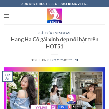
Skip
ADD ANYTHING HERE OR JUST REMOVE IT...
to
content
GIẢI TRÍ & LIVESTREAM
Hang Ha Cô gái xinh đẹp nổi bật trên
HOT51
POSTED ON
JULY 9, 2025
BY
YY LIVE
09
Jul