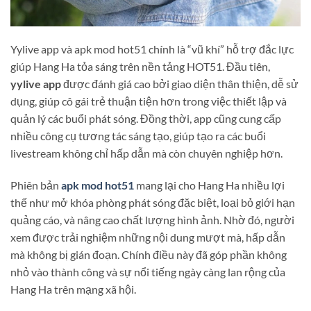
Yylive app và apk mod hot51 chính là “vũ khí” hỗ trợ đắc lực
giúp Hang Ha tỏa sáng trên nền tảng HOT51. Đầu tiên,
yylive app
được đánh giá cao bởi giao diện thân thiện, dễ sử
dụng, giúp cô gái trẻ thuận tiện hơn trong việc thiết lập và
quản lý các buổi phát sóng. Đồng thời, app cũng cung cấp
nhiều công cụ tương tác sáng tạo, giúp tạo ra các buổi
livestream không chỉ hấp dẫn mà còn chuyên nghiệp hơn.
Phiên bản
apk mod hot51
mang lại cho Hang Ha nhiều lợi
thế như mở khóa phòng phát sóng đặc biệt, loại bỏ giới hạn
quảng cáo, và nâng cao chất lượng hình ảnh. Nhờ đó, người
xem được trải nghiệm những nội dung mượt mà, hấp dẫn
mà không bị gián đoạn. Chính điều này đã góp phần không
nhỏ vào thành công và sự nổi tiếng ngày càng lan rộng của
Hang Ha trên mạng xã hội.