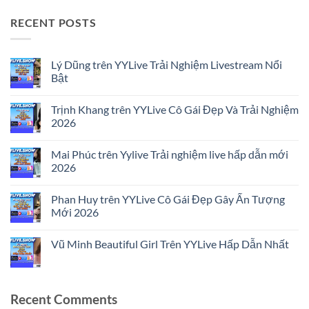
RECENT POSTS
Lý Dũng trên YYLive Trải Nghiệm Livestream Nổi
Bật
No
Comments
Trịnh Khang trên YYLive Cô Gái Đẹp Và Trải Nghiệm
on
Lý
2026
Dũng
trên
No
YYLive
Comments
Mai Phúc trên Yylive Trải nghiệm live hấp dẫn mới
Trải
on
Nghiệm
Trịnh
2026
Livestream
Khang
Nổi
trên
No
Bật
YYLive
Comments
Phan Huy trên YYLive Cô Gái Đẹp Gây Ấn Tượng
Cô
on
Gái
Mai
Mới 2026
Đẹp
Phúc
Và
trên
No
Trải
Yylive
Comments
Vũ Minh Beautiful Girl Trên YYLive Hấp Dẫn Nhất
Nghiệm
Trải
on
2026
nghiệm
Phan
No
live
Huy
Comments
hấp
trên
on
dẫn
YYLive
Vũ
mới
Cô
Minh
Recent Comments
2026
Gái
Beautiful
Đẹp