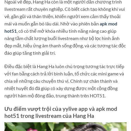
Ngoài vẻ đẹp, Hang Ha còn là một người dẫn chương trình
livestream rất chuyên nghiệp. Cô biết cách tạo không khí vui
vẻ, gần gũi và thân thiện, khiến người xem cảm thấy thoải
mái và muốn gắn bó lâu dài. Nhờ vào phiên bản
apk mod
hot51
, cô có thể mở khóa nhiều tính năng nâng cao giúp
nâng tầm chất lượng buổi livestream như bộ lọc hình ảnh
đẹp mắt, hiệu ứng âm thanh sống động, và các tương tác độc
đáo giúp tăng tính giải trí.
Điều đặc biệt là Hang Ha luôn chú trọng tương tác trực tiếp
với fan bằng cách trả lời bình luận, tổ chức các mini game và
chia sẻ những câu chuyện thú vị. Chính sự chân thành và
nhiệt huyết đó đã giúp cô xây dựng được một cộng đồng
người hâm mộ đông đảo, trung thành trên HOT51.
Ưu điểm vượt trội của yylive app và apk mod
hot51 trong livestream của Hang Ha