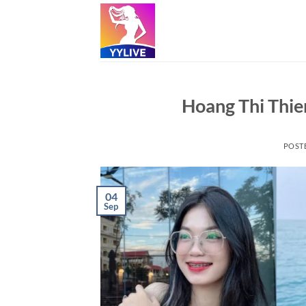
Skip
to
content
Hoang Thi Thie
POST
04
Sep