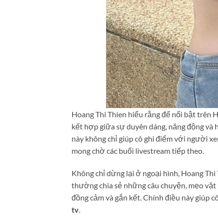
Hoang Thi Thien hiểu rằng để nổi bật trên H
kết hợp giữa sự duyên dáng, năng động và h
này không chỉ giúp cô ghi điểm với người x
mong chờ các buổi livestream tiếp theo.
Không chỉ dừng lại ở ngoại hình, Hoang Thi
thường chia sẻ những câu chuyện, mẹo vặt
đồng cảm và gắn kết. Chính điều này giúp 
tv
.