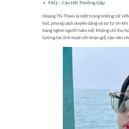
FAQ – Câu Hỏi Thường Gặp
Hoang Thi Thien là một trong những nữ infl
hút, phong cách duyên dáng và sự tự tin khi
hàng nghìn người hâm mộ. Không chỉ thu hú
tương tác linh hoạt với khán giả, tạo nên n