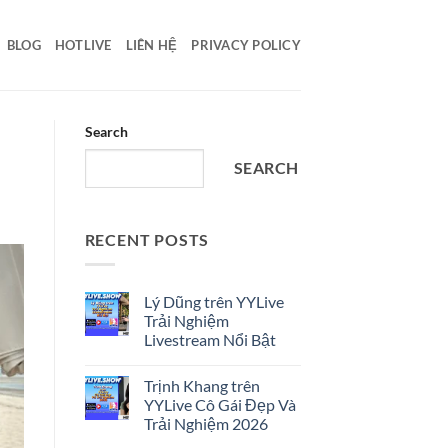
BLOG
HOTLIVE
LIÊN HỆ
PRIVACY POLICY
Search
SEARCH
RECENT POSTS
Lý Dũng trên YYLive
Trải Nghiệm
Livestream Nổi Bật
No
Comments
Trịnh Khang trên
on
Lý
YYLive Cô Gái Đẹp Và
Dũng
Trải Nghiệm 2026
trên
YYLive
No