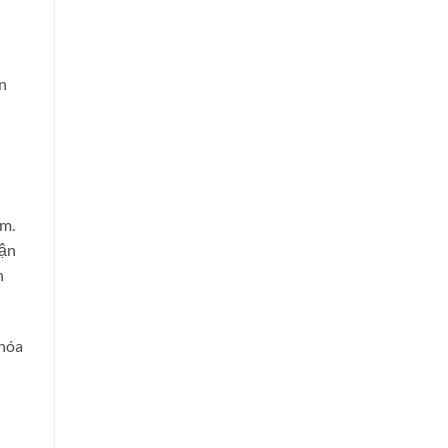
n
em.
uận
n
 hóa