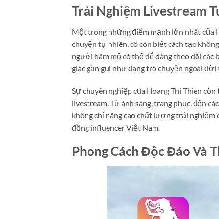
Trải Nghiệm Livestream T
Một trong những điểm mạnh lớn nhất của Hoa
chuyện tự nhiên, cô còn biết cách tạo không
người hâm mộ có thể dễ dàng theo dõi các buổ
giác gần gũi như đang trò chuyện ngoài đời 
Sự chuyên nghiệp của Hoang Thi Thien còn t
livestream. Từ ánh sáng, trang phục, đến cá
không chỉ nâng cao chất lượng trải nghiệm 
đồng influencer Việt Nam.
Phong Cách Độc Đáo Và 