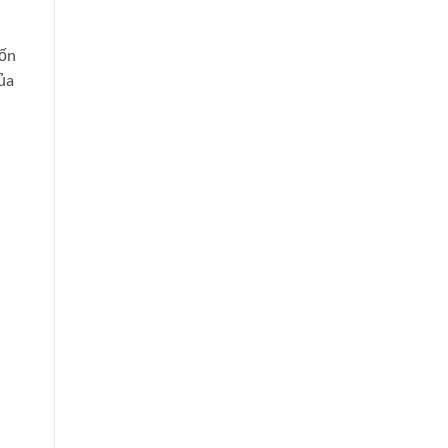
uốn
ủa