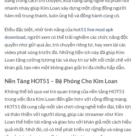
dáng trong cách trò chuyện, khả năng lắng nghe và phản hồi
nhanh nhạy giúp Kim Loan xây dựng một cộng đồng người
hâm mộ trung thành, luôn ủng hộ và đồng hành cùng cô.
Điều đặc biệt, nhờ tính năng của
hot51 live mod apk
download
, người xem có thể trải nghiệm các chức năng độc
quyền như gửi quà ảo, trò chuyện riêng tư, hay xem lại các
video phát sóng trước đó. Những tiện ích này đã giúp Kim
Loan tăng cường tương tác và duy trì sự kết nối chặt chẽ với
khán giả, tạo nên một không gian giải trí đa chiều hấp dẫn.
Nền Tảng HOT51 – Bệ Phóng Cho Kim Loan
Không thể bỏ qua vai trò quan trọng của nền tảng HOT51
trong việc đưa Kim Loan đến gần hơn với cộng đồng mạng.
HOT51 đã cung cấp một sân chơi công nghệ hiện đại, tiện lợi
và thân thiện với người dùng, giúp các streamer như Kim
Loan thể hiện tài năng và giao lưu với khán giả một cách hiệu
quả nhất. Nhờ đó, cô có thể phát triển sự nghiệp và nâng cao