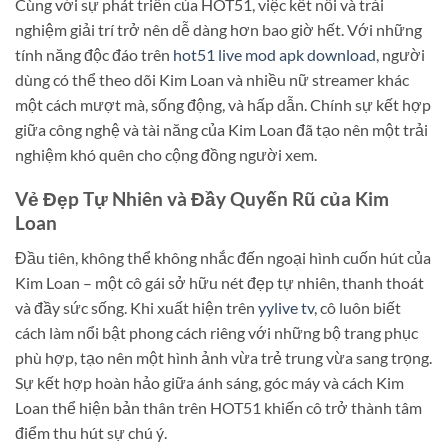
Cùng với sự phát triển của HOT51, việc kết nối và trải
nghiệm giải trí trở nên dễ dàng hơn bao giờ hết. Với những
tính năng độc đáo trên
hot51 live mod apk download
, người
dùng có thể theo dõi Kim Loan và nhiều nữ streamer khác
một cách mượt mà, sống động, và hấp dẫn. Chính sự kết hợp
giữa công nghệ và tài năng của Kim Loan đã tạo nên một trải
nghiệm khó quên cho cộng đồng người xem.
Vẻ Đẹp Tự Nhiên và Đầy Quyến Rũ của Kim
Loan
Đầu tiên, không thể không nhắc đến ngoại hình cuốn hút của
Kim Loan – một cô gái sở hữu nét đẹp tự nhiên, thanh thoát
và đầy sức sống. Khi xuất hiện trên
yylive tv
, cô luôn biết
cách làm nổi bật phong cách riêng với những bộ trang phục
phù hợp, tạo nên một hình ảnh vừa trẻ trung vừa sang trọng.
Sự kết hợp hoàn hảo giữa ánh sáng, góc máy và cách Kim
Loan thể hiện bản thân trên HOT51 khiến cô trở thành tâm
điểm thu hút sự chú ý.