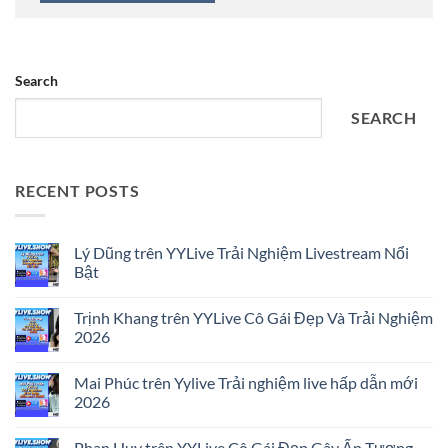
Search
SEARCH
RECENT POSTS
Lý Dũng trên YYLive Trải Nghiệm Livestream Nổi
Bật
No
Comments
Trịnh Khang trên YYLive Cô Gái Đẹp Và Trải Nghiệm
on
Lý
2026
Dũng
trên
No
YYLive
Comments
Mai Phúc trên Yylive Trải nghiệm live hấp dẫn mới
Trải
on
Nghiệm
Trịnh
2026
Livestream
Khang
Nổi
trên
No
Bật
YYLive
Comments
Phan Huy trên YYLive Cô Gái Đẹp Gây Ấn Tượng
Cô
on