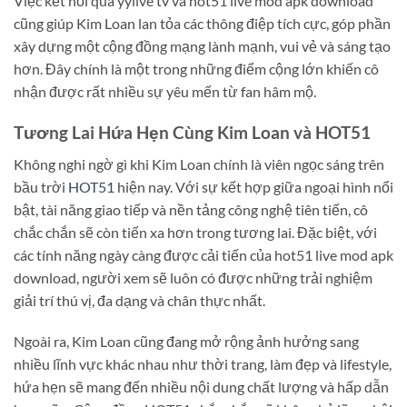
Việc kết nối qua yylive tv và hot51 live mod apk download
cũng giúp Kim Loan lan tỏa các thông điệp tích cực, góp phần
xây dựng một cộng đồng mạng lành mạnh, vui vẻ và sáng tạo
hơn. Đây chính là một trong những điểm cộng lớn khiến cô
nhận được rất nhiều sự yêu mến từ fan hâm mộ.
Tương Lai Hứa Hẹn Cùng Kim Loan và HOT51
Không nghi ngờ gì khi Kim Loan chính là viên ngọc sáng trên
bầu trời
HOT51
hiện nay. Với sự kết hợp giữa ngoại hình nổi
bật, tài năng giao tiếp và nền tảng công nghệ tiên tiến, cô
chắc chắn sẽ còn tiến xa hơn trong tương lai. Đặc biệt, với
các tính năng ngày càng được cải tiến của hot51 live mod apk
download, người xem sẽ luôn có được những trải nghiệm
giải trí thú vị, đa dạng và chân thực nhất.
Ngoài ra, Kim Loan cũng đang mở rộng ảnh hưởng sang
nhiều lĩnh vực khác nhau như thời trang, làm đẹp và lifestyle,
hứa hẹn sẽ mang đến nhiều nội dung chất lượng và hấp dẫn