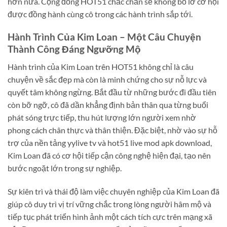
hơn nữa. Cộng đồng HOT51 chắc chắn sẽ không bỏ lỡ cơ hội
được đồng hành cùng cô trong các hành trình sắp tới.
Hành Trình Của Kim Loan – Một Câu Chuyện
Thành Công Đáng Ngưỡng Mộ
Hành trình của Kim Loan trên HOT51 không chỉ là câu
chuyện về sắc đẹp mà còn là minh chứng cho sự nỗ lực và
quyết tâm không ngừng. Bắt đầu từ những bước đi đầu tiên
còn bỡ ngỡ, cô đã dần khẳng định bản thân qua từng buổi
phát sóng trực tiếp, thu hút lượng lớn người xem nhờ
phong cách chân thực và thân thiện. Đặc biệt, nhờ vào sự hỗ
trợ của nền tảng yylive tv và hot51 live mod apk download,
Kim Loan đã có cơ hội tiếp cận công nghệ hiện đại, tạo nên
bước ngoặt lớn trong sự nghiệp.
Sự kiên trì và thái độ làm việc chuyên nghiệp của Kim Loan đã
giúp cô duy trì vị trí vững chắc trong lòng người hâm mộ và
tiếp tục phát triển hình ảnh một cách tích cực trên mạng xã