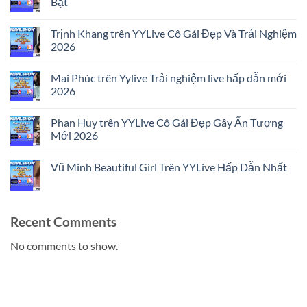
Bật
No
Comments
Trịnh Khang trên YYLive Cô Gái Đẹp Và Trải Nghiệm
on
Lý
2026
Dũng
trên
No
YYLive
Comments
Mai Phúc trên Yylive Trải nghiệm live hấp dẫn mới
Trải
on
Nghiệm
Trịnh
2026
Livestream
Khang
Nổi
trên
No
Bật
YYLive
Comments
Phan Huy trên YYLive Cô Gái Đẹp Gây Ấn Tượng
Cô
on
Gái
Mai
Mới 2026
Đẹp
Phúc
Và
trên
No
Trải
Yylive
Comments
Vũ Minh Beautiful Girl Trên YYLive Hấp Dẫn Nhất
Nghiệm
Trải
on
2026
nghiệm
Phan
No
live
Huy
Comments
hấp
trên
on
dẫn
YYLive
Vũ
mới
Cô
Minh
Recent Comments
2026
Gái
Beautiful
Đẹp
Girl
Gây
Trên
No comments to show.
Ấn
YYLive
Tượng
Hấp
Mới
Dẫn
2026
Nhất