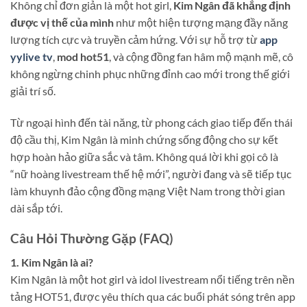
Không chỉ đơn giản là một hot girl,
Kim Ngân đã khẳng định
được vị thế của mình
như một hiện tượng mạng đầy năng
lượng tích cực và truyền cảm hứng. Với sự hỗ trợ từ
app
yylive tv
,
mod hot51
, và cộng đồng fan hâm mộ mạnh mẽ, cô
không ngừng chinh phục những đỉnh cao mới trong thế giới
giải trí số.
Từ ngoại hình đến tài năng, từ phong cách giao tiếp đến thái
độ cầu thị, Kim Ngân là minh chứng sống động cho sự kết
hợp hoàn hảo giữa sắc và tâm. Không quá lời khi gọi cô là
“nữ hoàng livestream thế hệ mới”, người đang và sẽ tiếp tục
làm khuynh đảo cộng đồng mạng Việt Nam trong thời gian
dài sắp tới.
Câu Hỏi Thường Gặp (FAQ)
1. Kim Ngân là ai?
Kim Ngân là một hot girl và idol livestream nổi tiếng trên nền
tảng HOT51, được yêu thích qua các buổi phát sóng trên app