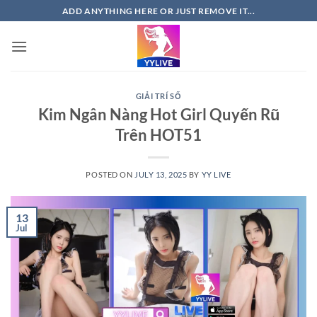
Skip
ADD ANYTHING HERE OR JUST REMOVE IT...
to
content
GIẢI TRÍ SỐ
Kim Ngân Nàng Hot Girl Quyến Rũ
Trên HOT51
POSTED ON
JULY 13, 2025
BY
YY LIVE
13
Jul