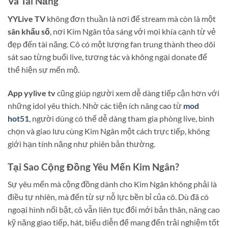
Và Tài Năng
YYLive TV
không đơn thuần là nơi để stream mà còn là một
sân khấu số
, nơi Kim Ngân tỏa sáng với mọi khía cạnh từ vẻ
đẹp đến tài năng. Cô có một lượng fan trung thành theo dõi
sát sao từng buổi live, tương tác và không ngại donate để
thể hiện sự mến mộ.
App yylive tv
cũng giúp người xem dễ dàng tiếp cận hơn với
những idol yêu thích. Nhờ các tiện ích nâng cao từ
mod
hot51
, người dùng có thể dễ dàng tham gia phòng live, bình
chọn và giao lưu cùng Kim Ngân một cách trực tiếp, không
giới hạn tính năng như phiên bản thường.
Tại Sao Cộng Đồng Yêu Mến Kim Ngân?
Sự yêu mến mà cộng đồng dành cho Kim Ngân không phải là
điều tự nhiên, mà đến từ sự nỗ lực bền bỉ của cô. Dù đã có
ngoại hình nổi bật, cô vẫn liên tục đổi mới bản thân, nâng cao
kỹ năng giao tiếp, hát, biểu diễn để mang đến trải nghiệm tốt