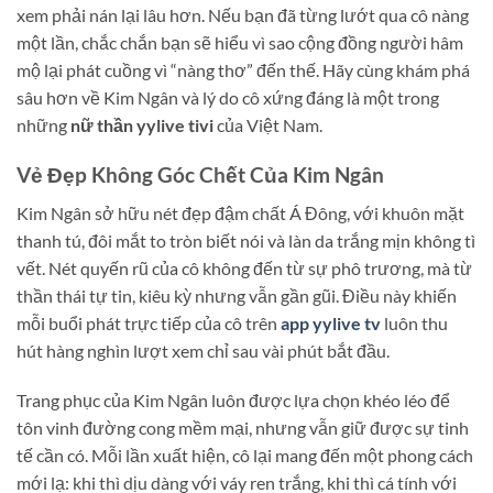
xem phải nán lại lâu hơn. Nếu bạn đã từng lướt qua cô nàng
một lần, chắc chắn bạn sẽ hiểu vì sao cộng đồng người hâm
mộ lại phát cuồng vì “nàng thơ” đến thế. Hãy cùng khám phá
sâu hơn về Kim Ngân và lý do cô xứng đáng là một trong
những
nữ thần yylive tivi
của Việt Nam.
Vẻ Đẹp Không Góc Chết Của Kim Ngân
Kim Ngân sở hữu nét đẹp đậm chất Á Đông, với khuôn mặt
thanh tú, đôi mắt to tròn biết nói và làn da trắng mịn không tì
vết. Nét quyến rũ của cô không đến từ sự phô trương, mà từ
thần thái tự tin, kiêu kỳ nhưng vẫn gần gũi. Điều này khiến
mỗi buổi phát trực tiếp của cô trên
app yylive tv
luôn thu
hút hàng nghìn lượt xem chỉ sau vài phút bắt đầu.
Trang phục của Kim Ngân luôn được lựa chọn khéo léo để
tôn vinh đường cong mềm mại, nhưng vẫn giữ được sự tinh
tế cần có. Mỗi lần xuất hiện, cô lại mang đến một phong cách
mới lạ: khi thì dịu dàng với váy ren trắng, khi thì cá tính với