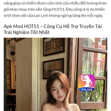
năng giúp cô chiếm được cảm tình của nhiều đối tượng khán
giả khác nhau trên nền tảng HOT51. Đây cũng là lý do khiến
lượt theo dõi của Lan Linh không ngừng tăng lên mỗi ngày.
Apk Mod HOT51 – Công Cụ Hỗ Trợ Truyền Tải
Trải Nghiệm Tốt Nhất