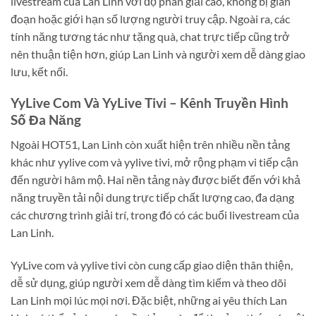
livestream của Lan Linh với độ phân giải cao, không bị gián
đoạn hoặc giới hạn số lượng người truy cập. Ngoài ra, các
tính năng tương tác như tặng quà, chat trực tiếp cũng trở
nên thuận tiện hơn, giúp Lan Linh và người xem dễ dàng giao
lưu, kết nối.
YyLive Com Và YyLive Tivi – Kênh Truyền Hình
Số Đa Năng
Ngoài HOT51, Lan Linh còn xuất hiện trên nhiều nền tảng
khác như yylive com và yylive tivi, mở rộng phạm vi tiếp cận
đến người hâm mộ. Hai nền tảng này được biết đến với khả
năng truyền tải nội dung trực tiếp chất lượng cao, đa dạng
các chương trình giải trí, trong đó có các buổi livestream của
Lan Linh.
YyLive com và yylive tivi còn cung cấp giao diện thân thiện,
dễ sử dụng, giúp người xem dễ dàng tìm kiếm và theo dõi
Lan Linh mọi lúc mọi nơi. Đặc biệt, những ai yêu thích Lan