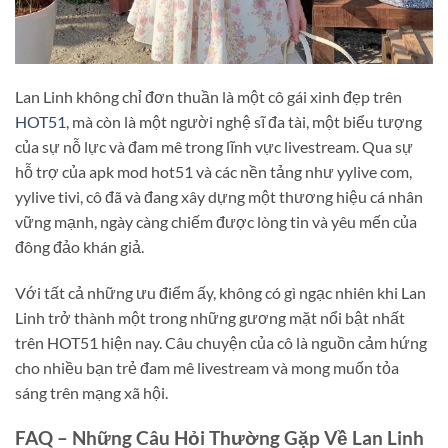
Lan Linh không chỉ đơn thuần là một cô gái xinh đẹp trên
HOT51
, mà còn là một người nghệ sĩ đa tài, một biểu tượng
của sự nỗ lực và đam mê trong lĩnh vực livestream. Qua sự
hỗ trợ của apk mod hot51 và các nền tảng như yylive com,
yylive tivi, cô đã và đang xây dựng một thương hiệu cá nhân
vững mạnh, ngày càng chiếm được lòng tin và yêu mến của
đông đảo khán giả.
Với tất cả những ưu điểm ấy, không có gì ngạc nhiên khi Lan
Linh trở thành một trong những gương mặt nổi bật nhất
trên HOT51 hiện nay. Câu chuyện của cô là nguồn cảm hứng
cho nhiều bạn trẻ đam mê livestream và mong muốn tỏa
sáng trên mạng xã hội.
FAQ – Những Câu Hỏi Thường Gặp Về Lan Linh