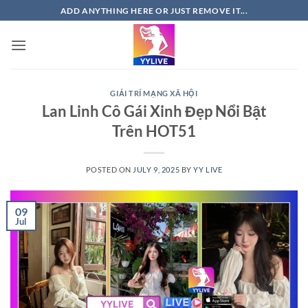
Skip
ADD ANYTHING HERE OR JUST REMOVE IT...
to
content
GIẢI TRÍ MẠNG XÃ HỘI
Lan Linh Cô Gái Xinh Đẹp Nổi Bật
Trên HOT51
POSTED ON
JULY 9, 2025
BY
YY LIVE
09
Jul