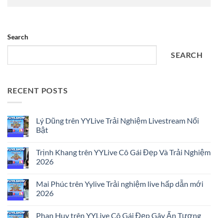
Search
SEARCH
RECENT POSTS
Lý Dũng trên YYLive Trải Nghiệm Livestream Nổi
Bật
No
Comments
Trịnh Khang trên YYLive Cô Gái Đẹp Và Trải Nghiệm
on
Lý
2026
Dũng
trên
No
YYLive
Comments
Mai Phúc trên Yylive Trải nghiệm live hấp dẫn mới
Trải
on
Nghiệm
Trịnh
2026
Livestream
Khang
Nổi
trên
No
Bật
YYLive
Comments
Phan Huy trên YYLive Cô Gái Đẹp Gây Ấn Tượng
Cô
on