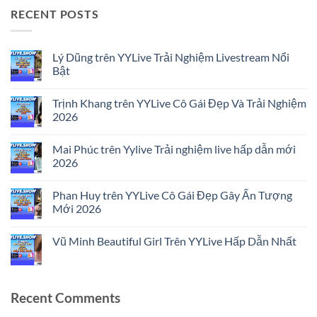
RECENT POSTS
Lý Dũng trên YYLive Trải Nghiệm Livestream Nổi
Bật
No
Comments
Trịnh Khang trên YYLive Cô Gái Đẹp Và Trải Nghiệm
on
Lý
2026
Dũng
trên
No
YYLive
Comments
Mai Phúc trên Yylive Trải nghiệm live hấp dẫn mới
Trải
on
Nghiệm
Trịnh
2026
Livestream
Khang
Nổi
trên
No
Bật
YYLive
Comments
Phan Huy trên YYLive Cô Gái Đẹp Gây Ấn Tượng
Cô
on
Gái
Mai
Mới 2026
Đẹp
Phúc
Và
trên
No
Trải
Yylive
Comments
Vũ Minh Beautiful Girl Trên YYLive Hấp Dẫn Nhất
Nghiệm
Trải
on
2026
nghiệm
Phan
No
live
Huy
Comments
hấp
trên
on
dẫn
YYLive
Vũ
mới
Cô
Minh
Recent Comments
2026
Gái
Beautiful
Đẹp
Girl
Gây