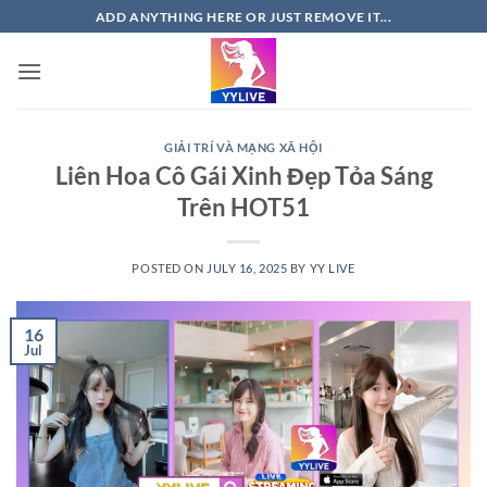
Skip
ADD ANYTHING HERE OR JUST REMOVE IT...
to
content
GIẢI TRÍ VÀ MẠNG XÃ HỘI
Liên Hoa Cô Gái Xinh Đẹp Tỏa Sáng
Trên HOT51
POSTED ON
JULY 16, 2025
BY
YY LIVE
16
Jul