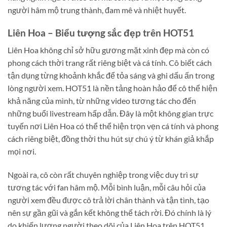
người hâm mộ trung thành, đam mê và nhiệt huyết.
Liên Hoa – Biểu tượng sắc đẹp trên HOT51
Liên Hoa không chỉ sở hữu gương mặt xinh đẹp mà còn có
phong cách thời trang rất riêng biệt và cá tính. Cô biết cách
tận dụng từng khoảnh khắc để tỏa sáng và ghi dấu ấn trong
lòng người xem. HOT51 là nền tảng hoàn hảo để cô thể hiện
khả năng của mình, từ những video tương tác cho đến
những buổi livestream hấp dẫn. Đây là một không gian trực
tuyến nơi Liên Hoa có thể thể hiện trọn vẹn cá tính và phong
cách riêng biệt, đồng thời thu hút sự chú ý từ khán giả khắp
mọi nơi.
Ngoài ra, cô còn rất chuyên nghiệp trong việc duy trì sự
tương tác với fan hâm mộ. Mỗi bình luận, mỗi câu hỏi của
người xem đều được cô trả lời chân thành và tận tình, tạo
nên sự gần gũi và gắn kết không thể tách rời. Đó chính là lý
do khiến lượng người theo dõi của Liên Hoa trên HOT51