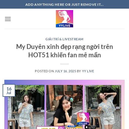
Skip
ADD ANYTHING HERE OR JUST REMOVE IT...
to
content
GIẢI TRÍ & LIVESTREAM
My Duyên xinh đẹp rạng ngời trên
HOT51 khiến fan mê mẩn
POSTED ON
JULY 16, 2025
BY
YY LIVE
16
Jul