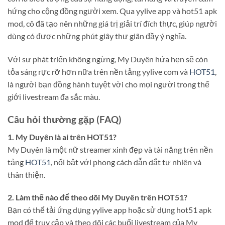
hứng cho cộng đồng người xem. Qua yylive app và hot51 apk
mod, cô đã tạo nên những giá trị giải trí đích thực, giúp người
dùng có được những phút giây thư giãn đầy ý nghĩa.
Với sự phát triển không ngừng, My Duyên hứa hẹn sẽ còn
tỏa sáng rực rỡ hơn nữa trên nền tảng yylive com và
HOT51
,
là người bạn đồng hành tuyệt vời cho mọi người trong thế
giới livestream đa sắc màu.
Câu hỏi thường gặp (FAQ)
1. My Duyên là ai trên HOT51?
My Duyên là một nữ streamer xinh đẹp và tài năng trên nền
tảng
HOT51
, nổi bật với phong cách dẫn dắt tự nhiên và
thân thiện.
2. Làm thế nào để theo dõi My Duyên trên HOT51?
Bạn có thể tải ứng dụng yylive app hoặc sử dụng hot51 apk
mod để truy cập và theo dõi các buổi livestream của My