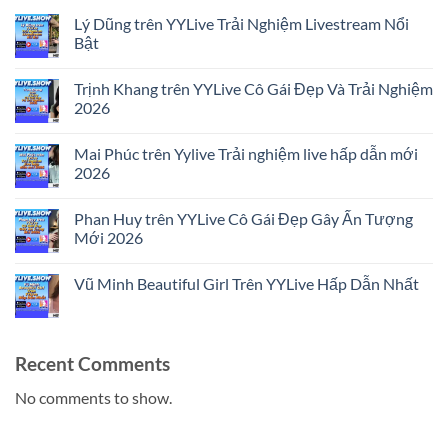
Lý Dũng trên YYLive Trải Nghiệm Livestream Nổi
Bật
No
Comments
Trịnh Khang trên YYLive Cô Gái Đẹp Và Trải Nghiệm
on
Lý
2026
Dũng
trên
No
YYLive
Comments
Mai Phúc trên Yylive Trải nghiệm live hấp dẫn mới
Trải
on
Nghiệm
Trịnh
2026
Livestream
Khang
Nổi
trên
No
Bật
YYLive
Comments
Phan Huy trên YYLive Cô Gái Đẹp Gây Ấn Tượng
Cô
on
Gái
Mai
Mới 2026
Đẹp
Phúc
Và
trên
No
Trải
Yylive
Comments
Vũ Minh Beautiful Girl Trên YYLive Hấp Dẫn Nhất
Nghiệm
Trải
on
2026
nghiệm
Phan
No
live
Huy
Comments
hấp
trên
on
dẫn
YYLive
Vũ
mới
Cô
Minh
Recent Comments
2026
Gái
Beautiful
Đẹp
Girl
Gây
Trên
No comments to show.
Ấn
YYLive
Tượng
Hấp
Mới
Dẫn
2026
Nhất