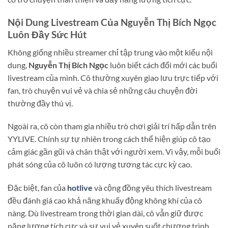
Nội Dung Livestream Của
Nguyễn Thị Bích Ngọc
Luôn Đầy Sức Hút
Không giống nhiều streamer chỉ tập trung vào một kiểu nội
dung,
Nguyễn Thị Bích Ngọc
luôn biết cách đổi mới các buổi
livestream của mình. Cô thường xuyên giao lưu trực tiếp với
fan, trò chuyện vui vẻ và chia sẻ những câu chuyện đời
thường đầy thú vị.
Ngoài ra, cô còn tham gia nhiều trò chơi giải trí hấp dẫn trên
YYLIVE. Chính sự tự nhiên trong cách thể hiện giúp cô tạo
cảm giác gần gũi và chân thật với người xem. Vì vậy, mỗi buổi
phát sóng của cô luôn có lượng tương tác cực kỳ cao.
Đặc biệt, fan của
hotlive
và cộng đồng yêu thích livestream
đều đánh giá cao khả năng khuấy động không khí của cô
nàng. Dù livestream trong thời gian dài, cô vẫn giữ được
năng lượng tích cực và sự vui vẻ xuyên suốt chương trình.