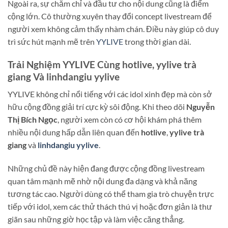
Ngoài ra, sự chăm chỉ và đầu tư cho nội dung cũng là điểm
cộng lớn. Cô thường xuyên thay đổi concept livestream để
người xem không cảm thấy nhàm chán. Điều này giúp cô duy
trì sức hút mạnh mẽ trên
YYLIVE
trong thời gian dài.
Trải Nghiệm YYLIVE Cùng
hotlive
,
yylive trà
giang
Và
linhdangiu yylive
YYLIVE không chỉ nổi tiếng với các idol xinh đẹp mà còn sở
hữu cộng đồng giải trí cực kỳ sôi động. Khi theo dõi
Nguyễn
Thị Bích Ngọc
, người xem còn có cơ hội khám phá thêm
nhiều nội dung hấp dẫn liên quan đến
hotlive
,
yylive trà
giang
và
linhdangiu yylive
.
Những chủ đề này hiện đang được cộng đồng livestream
quan tâm mạnh mẽ nhờ nội dung đa dạng và khả năng
tương tác cao. Người dùng có thể tham gia trò chuyện trực
tiếp với idol, xem các thử thách thú vị hoặc đơn giản là thư
giãn sau những giờ học tập và làm việc căng thẳng.