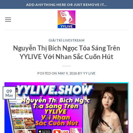
Skip
ADD ANYTHING HERE OR JUST REMOVE IT...
to
content
GIẢI TRÍ LIVESTREAM
Nguyễn Thị Bích Ngọc Tỏa Sáng Trên
YYLIVE Với Nhan Sắc Cuốn Hút
POSTED ON
MAY 9, 2026
BY
YY LIVE
09
May