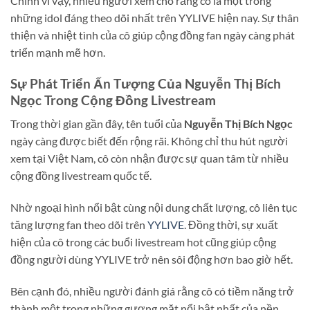
Chính vì vậy, nhiều người xem cho rằng cô là một trong
những idol đáng theo dõi nhất trên YYLIVE hiện nay. Sự thân
thiện và nhiệt tình của cô giúp cộng đồng fan ngày càng phát
triển mạnh mẽ hơn.
Sự Phát Triển Ấn Tượng Của
Nguyễn Thị Bích
Ngọc
Trong Cộng Đồng Livestream
Trong thời gian gần đây, tên tuổi của
Nguyễn Thị Bích Ngọc
ngày càng được biết đến rộng rãi. Không chỉ thu hút người
xem tại Việt Nam, cô còn nhận được sự quan tâm từ nhiều
cộng đồng livestream quốc tế.
Nhờ ngoại hình nổi bật cùng nội dung chất lượng, cô liên tục
tăng lượng fan theo dõi trên
YYLIVE
. Đồng thời, sự xuất
hiện của cô trong các buổi livestream hot cũng giúp cộng
đồng người dùng YYLIVE trở nên sôi động hơn bao giờ hết.
Bên cạnh đó, nhiều người đánh giá rằng cô có tiềm năng trở
thành một trong những gương mặt nổi bật nhất của nền