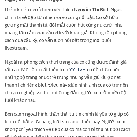
Điểm khiến người xem yêu thích
Nguyễn Thị Bích Ngọc
chính là vẻ đẹp tự nhiên và vô cùng nổi bật. Cô sở hữu
gương mặt thanh tú, đôi mắt cuốn hút cùng nụ cười nhẹ
nhàng tạo cảm giác gần gũi với khán giả. Không cần phong
cách quá cầu kỳ, cô vẫn luôn nổi bật trong mọi buổi
livestream.
Ngoài ra, phong cách thời trang của cô cũng được đánh giá
rất cao. Mỗi lần xuất hiện trên
YYLIVE
, cô đều lựa chọn
những bộ trang phục trẻ trung nhưng vẫn giữ được nét
thanh lịch riêng biệt. Điều này giúp hình ảnh của cô trở nên
chuyên nghiệp và thu hút đông đảo người xem ở nhiều độ
tuổi khác nhau.
Bên cạnh ngoại hình, thần thái tự tin chính là yếu tố giúp cô
luôn nổi bật giữa hàng loạt streamer hiện nay. Người xem
không chỉ yêu thích vẻ đẹp của cô mà còn bị thu hút bởi cách
cô trò chuyện thân thiện và đầy năng lượng tích cực.