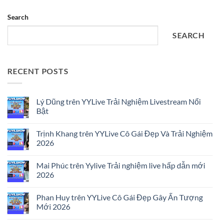
Search
SEARCH
RECENT POSTS
Lý Dũng trên YYLive Trải Nghiệm Livestream Nổi
Bật
No
Comments
Trịnh Khang trên YYLive Cô Gái Đẹp Và Trải Nghiệm
on
Lý
2026
Dũng
trên
No
YYLive
Comments
Mai Phúc trên Yylive Trải nghiệm live hấp dẫn mới
Trải
on
Nghiệm
Trịnh
2026
Livestream
Khang
Nổi
trên
No
Bật
YYLive
Comments
Phan Huy trên YYLive Cô Gái Đẹp Gây Ấn Tượng
Cô
on
Gái
Mai
Mới 2026
Đẹp
Phúc
Và
trên
No