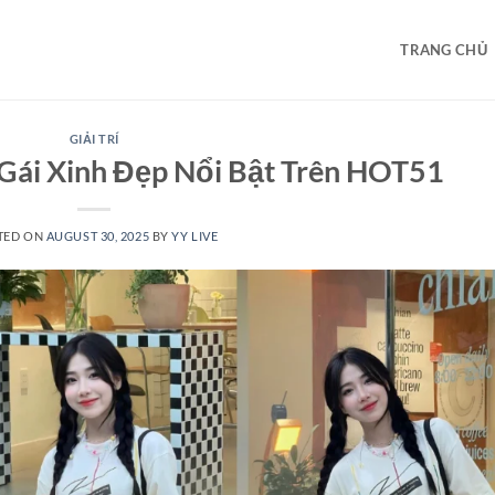
TRANG CHỦ
GIẢI TRÍ
 Gái Xinh Đẹp Nổi Bật Trên HOT51
TED ON
AUGUST 30, 2025
BY
YY LIVE