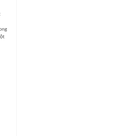
t
rong
một