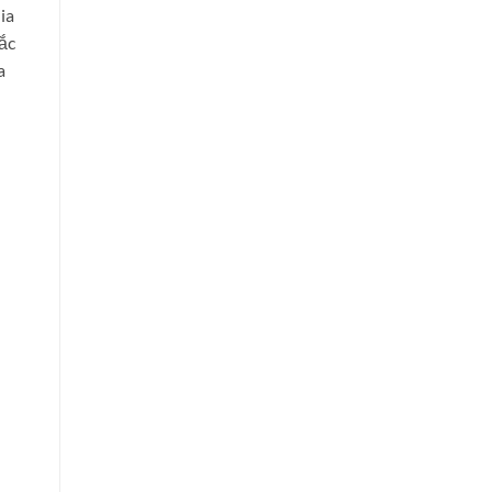
ia
ắc
a