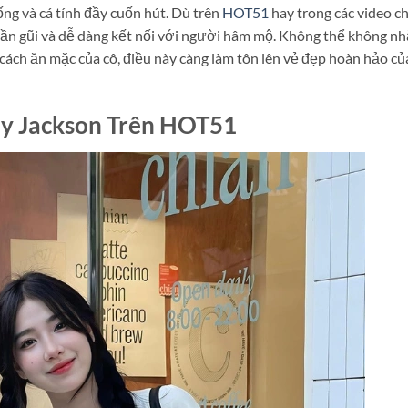
ống và cá tính đầy cuốn hút. Dù trên
HOT51
hay trong các video ch
 gần gũi và dễ dàng kết nối với người hâm mộ. Không thể không nh
cách ăn mặc của cô, điều này càng làm tôn lên vẻ đẹp hoàn hảo củ
ey Jackson Trên HOT51