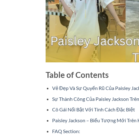
Table of Contents
Vẻ Đẹp Và Sự Quyến Rũ Của Paisley Jac
Sự Thành Công Của Paisley Jackson Tr
Cô Gái Nổi Bật Với Tính Cách Đặc Biệt
Paisley Jackson – Biểu Tượng Mới Trê
FAQ Section: