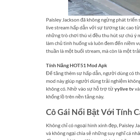
Paisley Jackson đã không ngừng phát triển 
live stream hấp dẫn với sự tương tác cao t
những trò chơi thú vị đều thu hút sự chú 
làm chủ tình huống và luôn đem đến niềm vu
thuần là một buổi stream, mà còn là một trả
Tính Năng HOT51 Mod Apk
Để tăng thêm sự hấp dẫn, người dùng có th
mod này giúp người dùng trải nghiệm không
không có. Nhờ vào sự hỗ trợ từ
yylive tv
v
khổng lồ trên nền tảng này.
Cô Gái Nổi Bật Với Tính C
Không chỉ có ngoại hình xinh đẹp, Paisley J
và không ngại chia sẻ những suy nghĩ cá nh