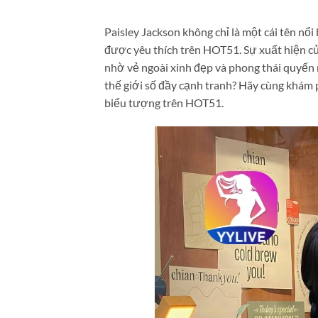
Paisley Jackson không chỉ là một cái tên n
được yêu thích trên HOT51. Sự xuất hiện c
nhờ vẻ ngoài xinh đẹp và phong thái quyến rũ
thế giới số đầy cạnh tranh? Hãy cùng khám p
biểu tượng trên HOT51.