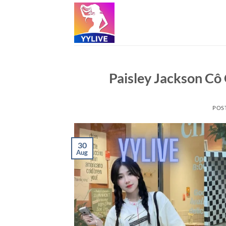
Skip
to
content
Paisley Jackson Cô
POS
30
Aug