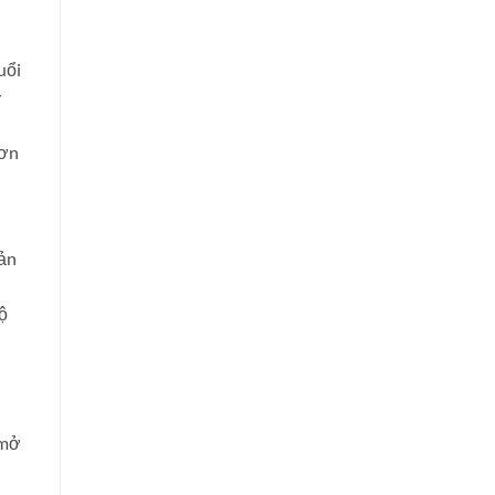
uổi
y
đơn
bản
mộ
 mở