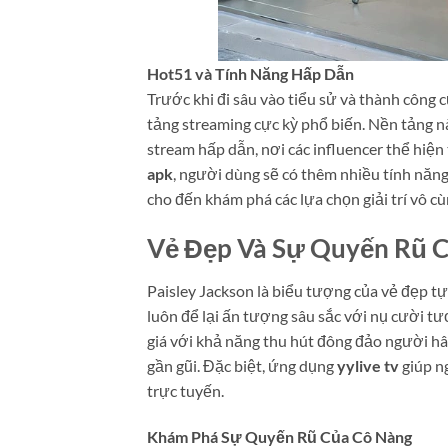
Hot51 và Tính Năng Hấp Dẫn
Trước khi đi sâu vào tiểu sử và thành công
tảng streaming cực kỳ phổ biến. Nền tảng n
stream hấp dẫn, nơi các influencer thể hiện 
apk
, người dùng sẽ có thêm nhiều tính năng
cho đến khám phá các lựa chọn giải trí vô c
Vẻ Đẹp Và Sự Quyến Rũ C
Paisley Jackson là biểu tượng của vẻ đẹp t
luôn để lại ấn tượng sâu sắc với nụ cười tư
giá với khả năng thu hút đông đảo người hâ
gần gũi. Đặc biệt, ứng dụng
yylive tv
giúp n
trực tuyến.
Khám Phá Sự Quyến Rũ Của Cô Nàng