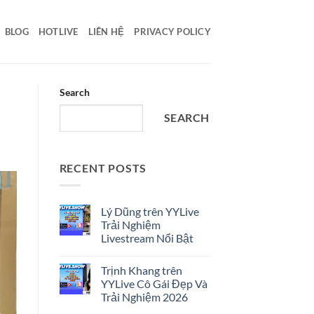
BLOG
HOTLIVE
LIÊN HỆ
PRIVACY POLICY
Search
SEARCH
RECENT POSTS
Lý Dũng trên YYLive
Trải Nghiệm
Livestream Nổi Bật
No
Comments
Trịnh Khang trên
on
Lý
YYLive Cô Gái Đẹp Và
Dũng
Trải Nghiệm 2026
trên
YYLive
No