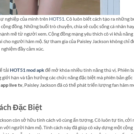
sự nghiệp của mình trên
HOT51
. Cô luôn biết cách tạo ra những b
ừ cộng đồng. Những buổi trò chuyện, chia sẻ cuộc sống cá nhân ha
ý mạnh mẽ từ người xem. Cộng đồng mạng yêu thích cô vì khả năng
i cho người hâm mộ. Sự tham gia của Paisley Jackson không chỉ 
i nghiệm đầy cảm xúc.
ể tải
HOT51 mod apk
để mở khóa nhiều tính năng thú vị. Phiên 
 giới hạn và tận hưởng các chức năng đặc biệt mà phiên bản gốc
à
app live tv
, Paisley Jackson đã có thể phát triển lượng fan hâm 
ách Đặc Biệt
ackson còn sở hữu tính cách vô cùng ấn tượng. Cô luôn tự tin, cởi
ân với người hâm mộ. Tính cách này đã giúp cô xây dựng một cộng