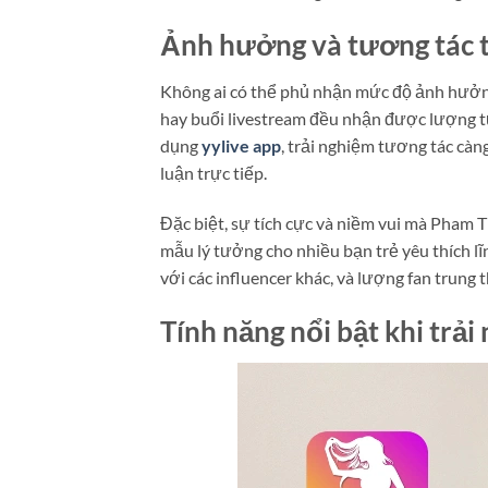
Ảnh hưởng và tương tác
Không ai có thể phủ nhận mức độ ảnh hưở
hay buổi livestream đều nhận được lượng tư
dụng
yylive app
, trải nghiệm tương tác càn
luận trực tiếp.
Đặc biệt, sự tích cực và niềm vui mà Pham T
mẫu lý tưởng cho nhiều bạn trẻ yêu thích lĩn
với các influencer khác, và lượng fan trung
Tính năng nổi bật khi tr