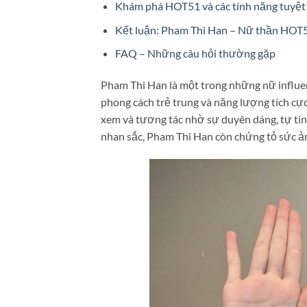
Khám phá HOT51 và các tính năng tuyệt 
Kết luận: Pham Thi Han – Nữ thần HOT
FAQ – Những câu hỏi thường gặp
Pham Thi Han là một trong những nữ influen
phong cách trẻ trung và năng lượng tích cực.
xem và tương tác nhờ sự duyên dáng, tự tin
nhan sắc, Pham Thi Han còn chứng tỏ sức