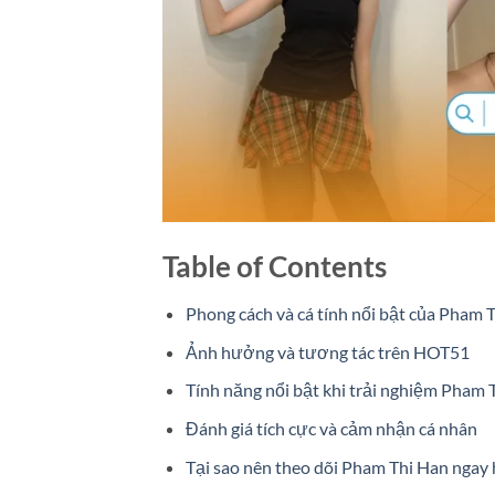
Table of Contents
Phong cách và cá tính nổi bật của Pham 
Ảnh hưởng và tương tác trên HOT51
Tính năng nổi bật khi trải nghiệm Pham
Đánh giá tích cực và cảm nhận cá nhân
Tại sao nên theo dõi Pham Thi Han ngay