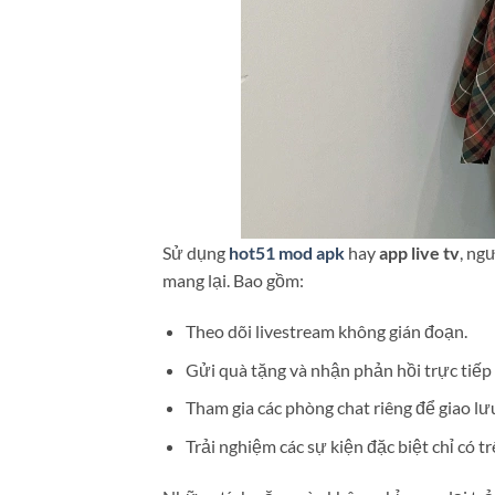
Sử dụng
hot51 mod apk
hay
app live tv
, ng
mang lại. Bao gồm:
Theo dõi livestream không gián đoạn.
Gửi quà tặng và nhận phản hồi trực tiếp
Tham gia các phòng chat riêng để giao lư
Trải nghiệm các sự kiện đặc biệt chỉ có t