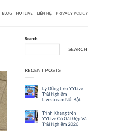
BLOG
HOTLIVE
LIÊN HỆ
PRIVACY POLICY
Search
SEARCH
RECENT POSTS
Lý Dũng trên YYLive
Trải Nghiệm
Livestream Nổi Bật
No
Comments
Trịnh Khang trên
on
Lý
YYLive Cô Gái Đẹp Và
Dũng
Trải Nghiệm 2026
trên
YYLive
No