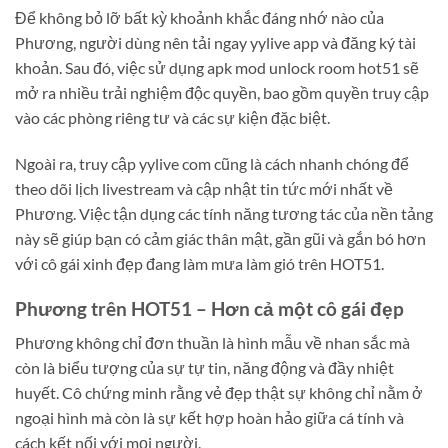
Để không bỏ lỡ bất kỳ khoảnh khắc đáng nhớ nào của
Phương, người dùng nên tải ngay yylive app và đăng ký tài
khoản. Sau đó, việc sử dụng apk mod unlock room hot51 sẽ
mở ra nhiều trải nghiệm độc quyền, bao gồm quyền truy cập
vào các phòng riêng tư và các sự kiện đặc biệt.
Ngoài ra, truy cập yylive com cũng là cách nhanh chóng để
theo dõi lịch livestream và cập nhật tin tức mới nhất về
Phương. Việc tận dụng các tính năng tương tác của nền tảng
này sẽ giúp bạn có cảm giác thân mật, gần gũi và gắn bó hơn
với cô gái xinh đẹp đang làm mưa làm gió trên HOT51.
Phương trên HOT51 – Hơn cả một cô gái đẹp
Phương không chỉ đơn thuần là hình mẫu về nhan sắc mà
còn là biểu tượng của sự tự tin, năng động và đầy nhiệt
huyết. Cô chứng minh rằng vẻ đẹp thật sự không chỉ nằm ở
ngoại hình mà còn là sự kết hợp hoàn hảo giữa cá tính và
cách kết nối với mọi người.