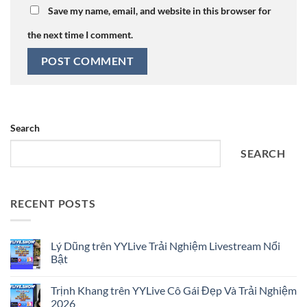
Save my name, email, and website in this browser for
the next time I comment.
Search
SEARCH
RECENT POSTS
Lý Dũng trên YYLive Trải Nghiệm Livestream Nổi
Bật
No
Comments
Trịnh Khang trên YYLive Cô Gái Đẹp Và Trải Nghiệm
on
Lý
2026