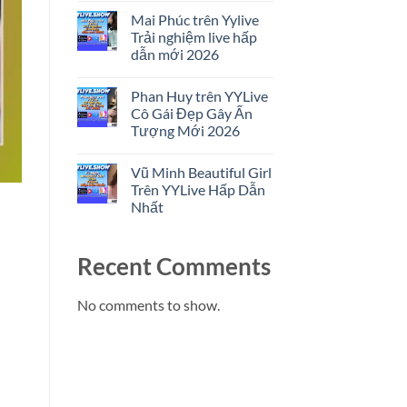
Trải
Comments
Nghiệm
Mai Phúc trên Yylive
on
Livestream
Trịnh
Trải nghiệm live hấp
Nổi
Khang
Bật
dẫn mới 2026
trên
YYLive
No
Cô
Comments
Gái
Phan Huy trên YYLive
on
Đẹp
Mai
Cô Gái Đẹp Gây Ấn
Và
Phúc
Trải
Tượng Mới 2026
trên
Nghiệm
Yylive
2026
No
Trải
Comments
nghiệm
Vũ Minh Beautiful Girl
on
live
Phan
Trên YYLive Hấp Dẫn
hấp
Huy
dẫn
Nhất
trên
mới
YYLive
2026
No
Cô
Comments
Gái
on
Đẹp
Recent Comments
Vũ
Gây
Minh
Ấn
Beautiful
Tượng
Girl
No comments to show.
Mới
Trên
2026
YYLive
Hấp
Dẫn
Nhất