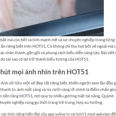
 bật mà còn bởi cá tính mạnh mẽ và sự chuyên nghiệp trong từng
 ấn riêng biệt trên HOT51. Cô không chỉ thu hút bởi vẻ ngoài mà 
c chân thành, gần gũi và phong cách biểu diễn sáng tạo. Bài viết
 do tại sao cô lại trở thành biểu tượng của HOT51.
 hút mọi ánh nhìn trên HOT51
Anh sở hữu một vẻ đẹp rất riêng biệt, khiến người xem lần đầu 
hanh tú, ánh mắt sáng và nụ cười rạng rỡ chính là điểm nhấn giú
ên nền tảng
HOT51
, nơi quy tụ nhiều gương mặt tài năng, Quỳnh
huyên nghiệp cùng gu thời trang trẻ trung, hợp xu hướng.
các tính năng hiện đại của app yylive tv và hot51 mod apkvipo để