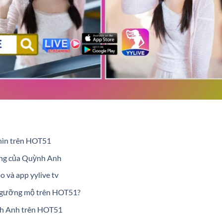
hìn trên HOT51
ợng của Quỳnh Anh
 và app yylive tv
 ngưỡng mộ trên HOT51?
h Anh trên HOT51