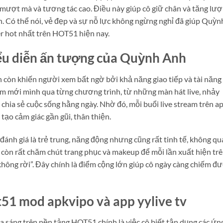
 mượt mà và tương tác cao. Điều này giúp cô giữ chân và tăng lư
. Có thể nói, vẻ đẹp và sự nỗ lực không ngừng nghỉ đã giúp Quỳn
 hot nhất trên HOT51 hiện nay.
iểu diễn ấn tượng của Quỳnh Anh
 còn khiến người xem bất ngờ bởi khả năng giao tiếp và tài năng
làm mới mình qua từng chương trình, từ những màn hát live, nhảy
chia sẻ cuộc sống hằng ngày. Nhờ đó, mỗi buổi live stream trên a
 tạo cảm giác gần gũi, thân thiện.
nh giá là trẻ trung, năng động nhưng cũng rất tinh tế, không qu
còn rất chăm chút trang phục và makeup để mỗi lần xuất hiện tr
không rời”. Đây chính là điểm cộng lớn giúp cô ngày càng chiếm đ
t51 mod apkvipo và app yylive tv
 sáng trên nền tảng HOT51 chính là việc cô biết tận dụng các ứn