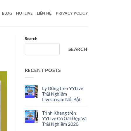
BLOG
HOTLIVE
LIÊN HỆ
PRIVACY POLICY
Search
SEARCH
RECENT POSTS
Lý Dũng trên YYLive
Trải Nghiệm
Livestream Nổi Bật
No
Comments
Trịnh Khang trên
on
Lý
YYLive Cô Gái Đẹp Và
Dũng
Trải Nghiệm 2026
trên
YYLive
No