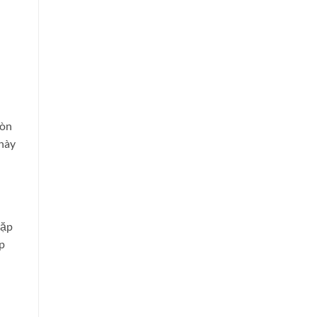
còn
 này
gặp
p