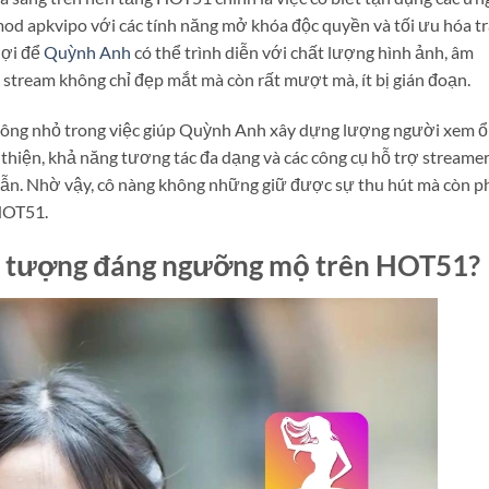
od apkvipo với các tính năng mở khóa độc quyền và tối ưu hóa tr
lợi để
Quỳnh Anh
có thể trình diễn với chất lượng hình ảnh, âm
e stream không chỉ đẹp mắt mà còn rất mượt mà, ít bị gián đoạn.
không nhỏ trong việc giúp Quỳnh Anh xây dựng lượng người xem 
 thiện, khả năng tương tác đa dạng và các công cụ hỗ trợ streame
 dẫn. Nhờ vậy, cô nàng không những giữ được sự thu hút mà còn p
HOT51.
ểu tượng đáng ngưỡng mộ trên HOT51?