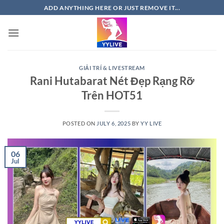
Skip
ADD ANYTHING HERE OR JUST REMOVE IT...
to
content
GIẢI TRÍ & LIVESTREAM
Rani Hutabarat Nét Đẹp Rạng Rỡ
Trên HOT51
POSTED ON
JULY 6, 2025
BY
YY LIVE
06
Jul