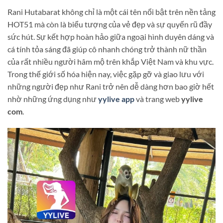
Rani Hutabarat không chỉ là một cái tên nổi bật trên nền tảng
HOT51 mà còn là biểu tượng của vẻ đẹp và sự quyến rũ đầy
sức hút. Sự kết hợp hoàn hảo giữa ngoại hình duyên dáng và
cá tính tỏa sáng đã giúp cô nhanh chóng trở thành nữ thần
của rất nhiều người hâm mộ trên khắp Việt Nam và khu vực.
Trong thế giới số hóa hiện nay, việc gặp gỡ và giao lưu với
những người đẹp như Rani trở nên dễ dàng hơn bao giờ hết
nhờ những ứng dụng như
yylive app
và trang web
yylive
com
.