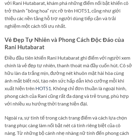
với Rani Hutabarat, khám phá những điểm nổi bật khiến cô
trở thành “bông hoa” rực rỡ trên HOT51, cũng như giới
thiệu các nền tảng hỗ trợ người dùng tiếp cận và trải
nghiệm một cách tối ưu nhất.
Vẻ Đẹp Tự Nhiên và Phong Cách Độc Đáo của
Rani Hutabarat
Điều đầu tiên khiến Rani Hutabarat ghi điểm với người xem
chính là vẻ đẹp tự nhiên, thanh thoát mà đầy cuốn hút. Cô sở
hữu làn da trắng mịn, đường nét khuôn mặt hài hòa cùng
ánh mắt biết nói, tạo nên sức hấp dẫn khó cưỡng mỗi khi
xuất hiện trên
HOT51
. Không chỉ đơn thuần là ngoại hình,
phong cách của Rani cũng rất đa dạng và trẻ trung, phù hợp
với nhiều xu hướng thời trang hiện đại.
Ngoài ra, sự tinh tế trong cách trang điểm và cách lựa chọn
trang phục càng làm nổi bật nét cá tính riêng biệt của cô
nàng. Từ những bộ cánh nhẹ nhàng nữ tính đến phong cách