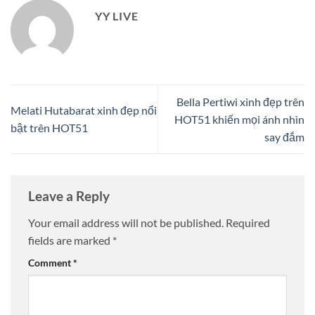
YY LIVE
Bella Pertiwi xinh đẹp trên
Melati Hutabarat xinh đẹp nổi
HOT51 khiến mọi ánh nhìn
bật trên HOT51
say đắm
Leave a Reply
Your email address will not be published.
Required
fields are marked
*
Comment
*