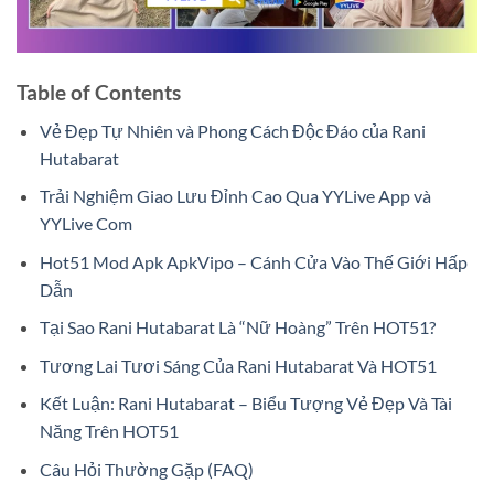
Table of Contents
Vẻ Đẹp Tự Nhiên và Phong Cách Độc Đáo của Rani
Hutabarat
Trải Nghiệm Giao Lưu Đỉnh Cao Qua YYLive App và
YYLive Com
Hot51 Mod Apk ApkVipo – Cánh Cửa Vào Thế Giới Hấp
Dẫn
Tại Sao Rani Hutabarat Là “Nữ Hoàng” Trên HOT51?
Tương Lai Tươi Sáng Của Rani Hutabarat Và HOT51
Kết Luận: Rani Hutabarat – Biểu Tượng Vẻ Đẹp Và Tài
Năng Trên HOT51
Câu Hỏi Thường Gặp (FAQ)