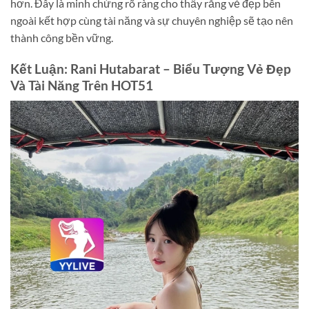
hơn. Đây là minh chứng rõ ràng cho thấy rằng vẻ đẹp bên
ngoài kết hợp cùng tài năng và sự chuyên nghiệp sẽ tạo nên
thành công bền vững.
Kết Luận: Rani Hutabarat – Biểu Tượng Vẻ Đẹp
Và Tài Năng Trên HOT51