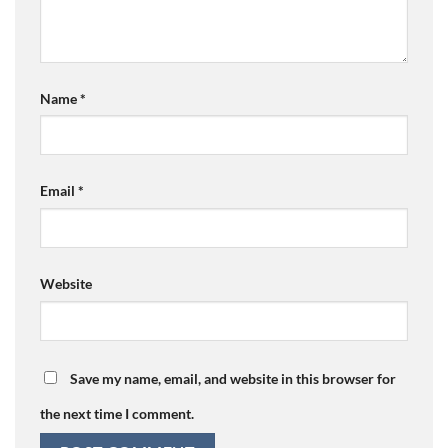
Name
*
Email
*
Website
Save my name, email, and website in this browser for
the next time I comment.