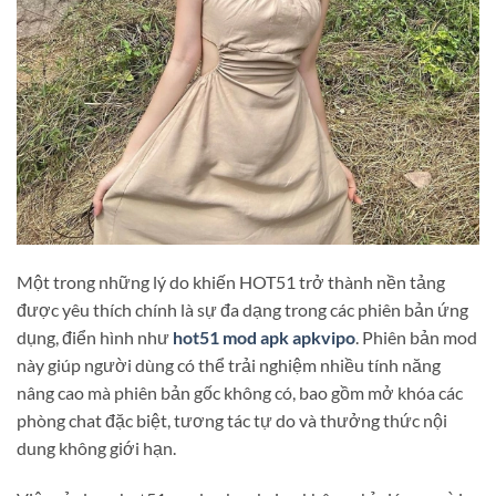
Một trong những lý do khiến HOT51 trở thành nền tảng
được yêu thích chính là sự đa dạng trong các phiên bản ứng
dụng, điển hình như
hot51 mod apk apkvipo
. Phiên bản mod
này giúp người dùng có thể trải nghiệm nhiều tính năng
nâng cao mà phiên bản gốc không có, bao gồm mở khóa các
phòng chat đặc biệt, tương tác tự do và thưởng thức nội
dung không giới hạn.