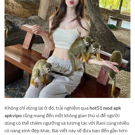
Không chỉ dừng lại ở đó, trải nghiệm qua
hot51 mod apk
apkvipo
cũng mang đến một không gian thú vị để người
dùng có thể chiêm ngưỡng và tương tác với Rani cùng nhiều
cô nàng xinh đẹp khác. Bài viết này sẽ đưa bạn đến gần hơn