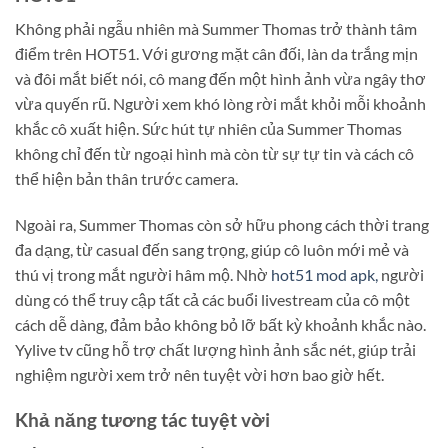
Không phải ngẫu nhiên mà Summer Thomas trở thành tâm
điểm trên HOT51. Với gương mặt cân đối, làn da trắng mịn
và đôi mắt biết nói, cô mang đến một hình ảnh vừa ngây thơ
vừa quyến rũ. Người xem khó lòng rời mắt khỏi mỗi khoảnh
khắc cô xuất hiện. Sức hút tự nhiên của Summer Thomas
không chỉ đến từ ngoại hình mà còn từ sự tự tin và cách cô
thể hiện bản thân trước camera.
Ngoài ra, Summer Thomas còn sở hữu phong cách thời trang
đa dạng, từ casual đến sang trọng, giúp cô luôn mới mẻ và
thú vị trong mắt người hâm mộ. Nhờ
hot51 mod apk,
người
dùng có thể truy cập tất cả các buổi livestream của cô một
cách dễ dàng, đảm bảo không bỏ lỡ bất kỳ khoảnh khắc nào.
Yylive tv cũng hỗ trợ chất lượng hình ảnh sắc nét, giúp trải
nghiệm người xem trở nên tuyệt vời hơn bao giờ hết.
Khả năng tương tác tuyệt vời