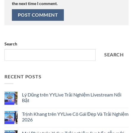
the next time I comment.
Search
SEARCH
RECENT POSTS
Lý Dũng trên YYLive Trải Nghiệm Livestream Nổi
Bật
No
Comments
Trịnh Khang trên YYLive Cô Gái Đẹp Và Trải Nghiệm
on
Lý
2026
Dũng
trên
No
YYLive
Comments