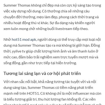
Summer Thomas không chỉ đẹp mà còn cực kỳ sáng tạo trong
việc xây dựng nội dung. Cô thường chia sẻ những câu
chuyện đời thường, mẹo làm đẹp, phong cách thời trang và
nhiều hoạt động thú vị khác. Sự đa dạng này khiến người
xem luôn mong chờ những buổi livestream tiếp theo.
Nhờ
hot51 mod apk
, người dùng có thể truy cập mọi loại nội
dung mà Summer Thomas tạo ra mà không bị giới hạn. Đồng
thời, yylive tv giúp chất lượng hình ảnh và âm thanh luôn ở
mức cao, đảm bảo trải nghiệm xem trực tuyến mượt mà và
sống động, gần như trực tiếp tại hiện trường.
Tương lai sáng lạn và cơ hội phát triển
Với nhan sắc nổi bật, khả năng tương tác tuyệt vời và nội
dung sáng tạo, Summer Thomas có tiềm năng phát triển
mạnh mẽ trên HOT51. Cô không chỉ là một influencer mà còn
là biểu tượng giải trí, thu hút lượng fan khổng lồ. Các nền
tảng như hot51 mod apk và yylive tv sẽ tiếp tục hỗ trợ cô mở