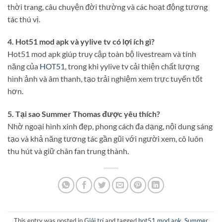
thời trang, câu chuyện đời thường và các hoạt động tương
tác thú vị.
4. Hot51 mod apk và yylive tv có lợi ích gì?
Hot51 mod apk giúp truy cập toàn bộ livestream và tính
năng của
HOT51
, trong khi yylive tv cải thiện chất lượng
hình ảnh và âm thanh, tạo trải nghiệm xem trực tuyến tốt
hơn.
5. Tại sao Summer Thomas được yêu thích?
Nhờ ngoại hình xinh đẹp, phong cách đa dạng, nội dung sáng
tạo và khả năng tương tác gần gũi với người xem, cô luôn
thu hút và giữ chân fan trung thành.
This entry was posted in
Giải trí
and tagged
hot51 mod apk
,
Summer