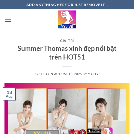
Skip
ADD ANYTHING HERE OR JUST REMOVE IT...
to
content
GIẢI TRÍ
Summer Thomas xinh đẹp nổi bật
trên HOT51
POSTED ON
AUGUST 13, 2025
BY
YY LIVE
13
Aug