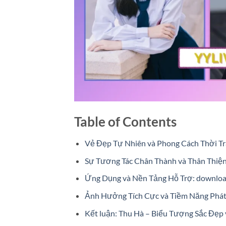
Table of Contents
Vẻ Đẹp Tự Nhiên và Phong Cách Thời T
Sự Tương Tác Chân Thành và Thân Thiệ
Ứng Dụng và Nền Tảng Hỗ Trợ: download 
Ảnh Hưởng Tích Cực và Tiềm Năng Phát
Kết luận: Thu Hà – Biểu Tượng Sắc Đẹ