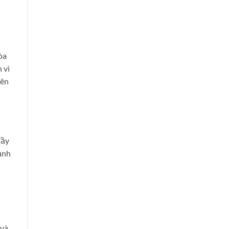
òa
 vì
rên
đầy
 ảnh
 và