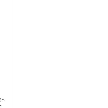
iệm
t