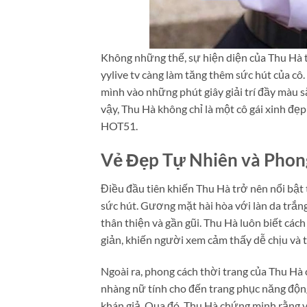
Không những thế, sự hiện diện của Thu Hà 
yylive tv càng làm tăng thêm sức hút của c
mình vào những phút giây giải trí đầy màu s
vậy, Thu Hà không chỉ là một cô gái xinh đẹ
HOT51.
Vẻ Đẹp Tự Nhiên và Phon
Điều đầu tiên khiến Thu Hà trở nên nổi bật
sức hút. Gương mặt hài hòa với làn da trắng
thân thiện và gần gũi. Thu Hà luôn biết cá
giản, khiến người xem cảm thấy dễ chịu và t
Ngoài ra, phong cách thời trang của Thu Hà
nhàng nữ tính cho đến trang phục năng động,
khán giả. Qua đó, Thu Hà chứng minh rằng v