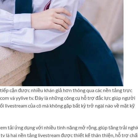
 tiếp cận được nhiều khán giả hơn thông qua các nền tảng trực
e com và yylive tv. Đây là những công cụ hỗ trợ đắc lực giúp người
ổi livestream của cô mà không gặp bất kỳ trở ngại nào về mặt kỹ
 tải ứng dụng với nhiều tính năng mở rộng, giúp tăng trải ngh
 tv là hai nền tảng livestream được thiết kế thân thiện, hỗ trợ chấ