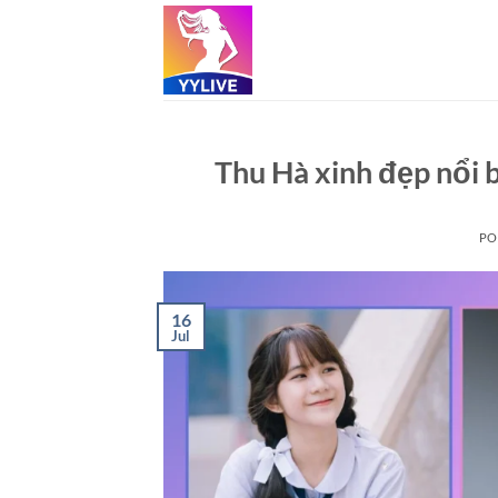
Skip
to
content
Thu Hà xinh đẹp nổi 
PO
16
Jul