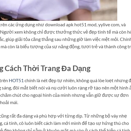
trên các ứng dụng như download apk hot51 mod, yylive com, và
ô. Người xem không chỉ được thưởng thức vẻ đẹp tinh tế mà còn h
ắc, giúp giải tỏa căng thẳng sau những giờ làm việc mệt mỏi. Chính
p mà còn là biểu tượng của sự năng động, tươi trẻ và thành công t
g Cách Thời Trang Đa Dạng
 trên
HOT51
chính là nét đẹp tự nhiên, không quá lòe loẹt nhưng 
 sáng, đôi mắt biết nói và nụ cười luôn rạng rỡ tạo nên một hình
ch chăm chút cho ngoại hình của mình nhưng vẫn giữ được sự đơn
hoải mái.
 cũng rất đa dạng và phù hợp với từng dịp. Từ những bộ váy nhẹ
 cá tính, cô luôn biết cách làm mới mình để tạo sự hứng thú cho
ẻ đẹp không chỉ nằm ở khuôn mặt mà còn ở cách thể hiện cá tính