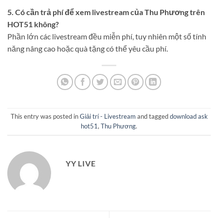
5. Có cần trả phí để xem livestream của Thu Phương trên
HOT51 không?
Phần lớn các livestream đều miễn phí, tuy nhiên một số tính
năng nâng cao hoặc quà tặng có thể yêu cầu phí.
This entry was posted in
Giải trí - Livestream
and tagged
download ask
hot51
,
Thu Phương
.
YY LIVE