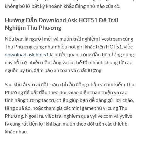
không bỏ lỡ bất kỳ khoảnh khắc đáng nhớ nào của cô.
Hướng Dẫn Download Ask HOT51 Để Trải
Nghiệm Thu Phương
Nếu bạn là người mới và muốn trải nghiệm livestream cùng
Thu Phương cũng như nhiều hot girl khác trên HOT51, việc
download ask hot51
là bước quan trọng đầu tiên. Ứng dụng
này hỗ trợ nhiều nền tảng và có thể tải nhanh chóng từ các
nguồn uy tín, đảm bảo an toàn và chất lượng.
Sau khi tải và cài đặt, bạn chỉ cần đăng nhập và tìm kiếm Thu
Phương để bắt đầu theo dõi. Giao diện thân thiện và các
tính năng tương tác trực tiếp giúp bạn dễ dàng gửi lời chào,
tặng quà ảo, hoặc tham gia các mini game thú vị cùng Thu
Phương. Ngoài ra, việc trải nghiệm qua yylive com và yylive
tv cũng rất tiện lợi khi bạn muốn theo dõi trên các thiết bị
khác nhau.