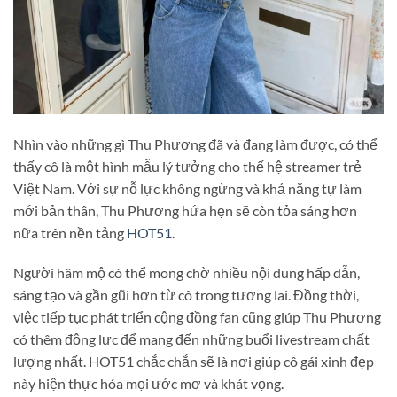
Nhìn vào những gì Thu Phương đã và đang làm được, có thể
thấy cô là một hình mẫu lý tưởng cho thế hệ streamer trẻ
Việt Nam. Với sự nỗ lực không ngừng và khả năng tự làm
mới bản thân, Thu Phương hứa hẹn sẽ còn tỏa sáng hơn
nữa trên nền tảng
HOT51
.
Người hâm mộ có thể mong chờ nhiều nội dung hấp dẫn,
sáng tạo và gần gũi hơn từ cô trong tương lai. Đồng thời,
việc tiếp tục phát triển cộng đồng fan cũng giúp Thu Phương
có thêm động lực để mang đến những buổi livestream chất
lượng nhất. HOT51 chắc chắn sẽ là nơi giúp cô gái xinh đẹp
này hiện thực hóa mọi ước mơ và khát vọng.