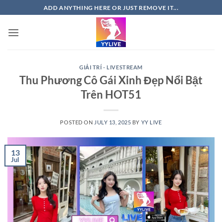
Skip
ADD ANYTHING HERE OR JUST REMOVE IT...
to
content
GIẢI TRÍ - LIVESTREAM
Thu Phương Cô Gái Xinh Đẹp Nổi Bật
Trên HOT51
POSTED ON
JULY 13, 2025
BY
YY LIVE
13
Jul