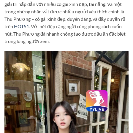
giải trí hấp dẫn với nhiều cô gái xinh đẹp, tài năng. Và một
trong những nhân vật được nhiều người yêu thích chính là
Thu Phương – cô gái xinh đẹp, duyên dáng, và đầy quyến rũ
trên
HOT51
. Với nét đẹp rạng ngời cùng phong cách cuốn
hút, Thu Phương đã nhanh chóng tạo được dấu ấn đặc biệt
trong lòng người xem.