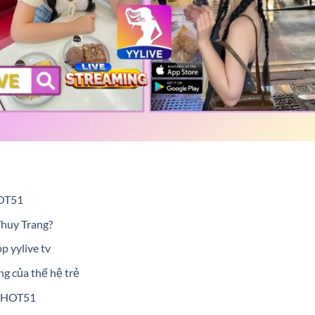
HOT51
Thuy Trang?
p yylive tv
g của thế hệ trẻ
n HOT51