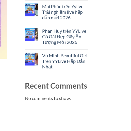
Trải
Comments
Nghiệm
Mai Phúc trên Yylive
on
Livestream
Trịnh
Trải nghiệm live hấp
Nổi
Khang
Bật
dẫn mới 2026
trên
YYLive
No
Cô
Comments
Gái
Phan Huy trên YYLive
on
Đẹp
Mai
Cô Gái Đẹp Gây Ấn
Và
Phúc
Trải
Tượng Mới 2026
trên
Nghiệm
Yylive
2026
No
Trải
Comments
nghiệm
Vũ Minh Beautiful Girl
on
live
Phan
Trên YYLive Hấp Dẫn
hấp
Huy
dẫn
Nhất
trên
mới
YYLive
2026
No
Cô
Comments
Gái
on
Đẹp
Recent Comments
Vũ
Gây
Minh
Ấn
Beautiful
Tượng
Girl
No comments to show.
Mới
Trên
2026
YYLive
Hấp
Dẫn
Nhất