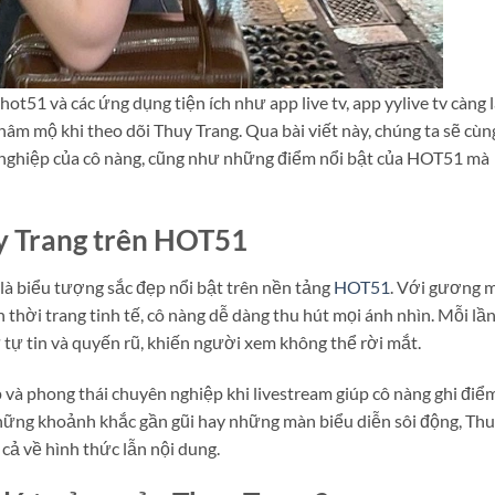
ot51 và các ứng dụng tiện ích như app live tv, app yylive tv càng 
âm mộ khi theo dõi Thuy Trang. Qua bài viết này, chúng ta sẽ cùn
 nghiệp của cô nàng, cũng như những điểm nổi bật của HOT51 mà
y Trang trên HOT51
là biểu tượng sắc đẹp nổi bật trên nền tảng
HOT51
. Với gương 
 thời trang tinh tế, cô nàng dễ dàng thu hút mọi ánh nhìn. Mỗi lầ
 tự tin và quyến rũ, khiến người xem không thể rời mắt.
p và phong thái chuyên nghiệp khi livestream giúp cô nàng ghi điể
những khoảnh khắc gần gũi hay những màn biểu diễn sôi động, Th
cả về hình thức lẫn nội dung.