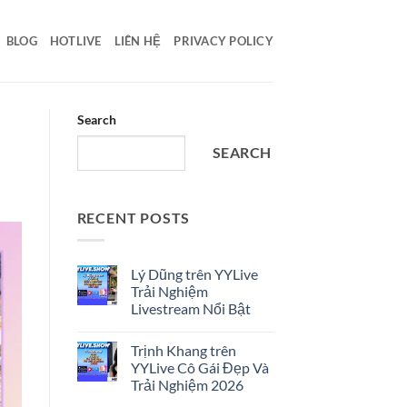
BLOG
HOTLIVE
LIÊN HỆ
PRIVACY POLICY
Search
SEARCH
RECENT POSTS
Lý Dũng trên YYLive
Trải Nghiệm
Livestream Nổi Bật
No
Comments
Trịnh Khang trên
on
Lý
YYLive Cô Gái Đẹp Và
Dũng
Trải Nghiệm 2026
trên
YYLive
No