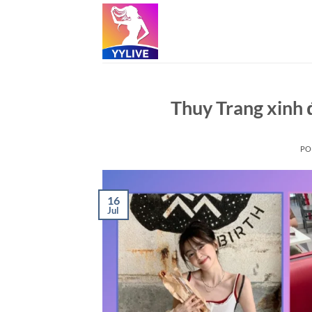
Skip
to
content
Thuy Trang xinh 
PO
16
Jul