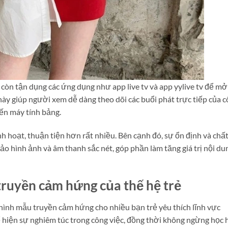
 còn tận dụng các ứng dụng như app live tv và app yylive tv để mở
y giúp người xem dễ dàng theo dõi các buổi phát trực tiếp của c
đến máy tính bảng.
nh hoạt, thuận tiện hơn rất nhiều. Bên cạnh đó, sự ổn định và chấ
o hình ảnh và âm thanh sắc nét, góp phần làm tăng giá trị nội du
truyền cảm hứng của thế hệ trẻ
 hình mẫu truyền cảm hứng cho nhiều bạn trẻ yêu thích lĩnh vực
hể hiện sự nghiêm túc trong công việc, đồng thời không ngừng học 