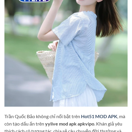
Trần Quốc Bảo không chỉ nổi bật trên
Hot51 MOD APK
, mà
còn tạo dấu ấn trên
yylive mod apk apkvipo
. Khán giả yêu
thích cách cô tương tác, chia sẻ câu chuyện đời thường và