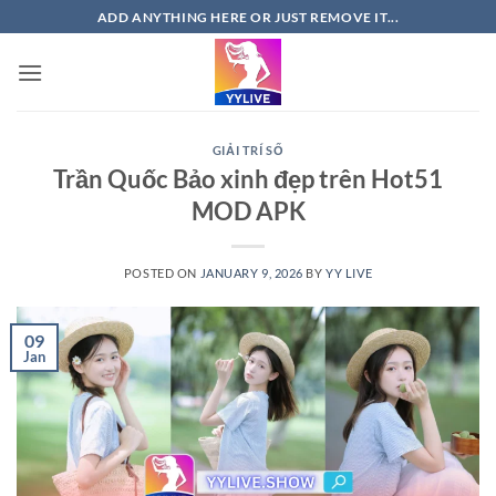
Skip
ADD ANYTHING HERE OR JUST REMOVE IT...
to
content
GIẢI TRÍ SỐ
Trần Quốc Bảo xinh đẹp trên Hot51
MOD APK
POSTED ON
JANUARY 9, 2026
BY
YY LIVE
09
Jan