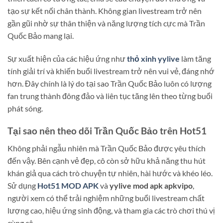
tạo sự kết nối chân thành. Không gian livestream trở nên
gần gũi nhờ sự thân thiện và năng lượng tích cực mà Trần
Quốc Bảo mang lại.
Sự xuất hiện của các hiệu ứng như
thỏ xinh yylive
làm tăng
tính giải trí và khiến buổi livestream trở nên vui vẻ, đáng nhớ
hơn. Đây chính là lý do tại sao Trần Quốc Bảo luôn có lượng
fan trung thành đông đảo và liên tục tăng lên theo từng buổi
phát sóng.
Tại sao nên theo dõi Trần Quốc Bảo trên Hot51
Không phải ngẫu nhiên mà Trần Quốc Bảo được yêu thích
đến vậy. Bên cạnh vẻ đẹp, cô còn sở hữu khả năng thu hút
khán giả qua cách trò chuyện tự nhiên, hài hước và khéo léo.
Sử dụng
Hot51 MOD APK
và
yylive mod apk apkvipo
,
người xem có thể trải nghiệm những buổi livestream chất
lượng cao, hiệu ứng sinh động, và tham gia các trò chơi thú vị
cùng cô.