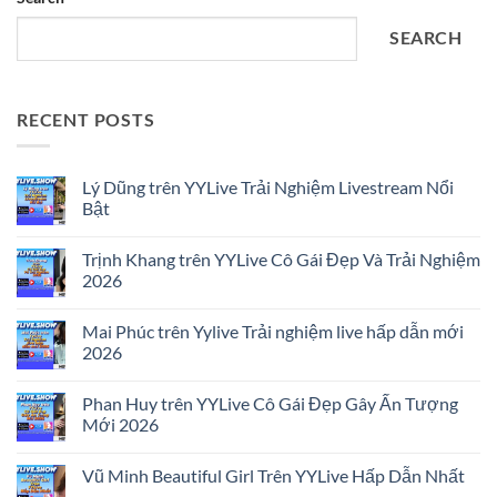
SEARCH
RECENT POSTS
Lý Dũng trên YYLive Trải Nghiệm Livestream Nổi
Bật
No
Comments
Trịnh Khang trên YYLive Cô Gái Đẹp Và Trải Nghiệm
on
Lý
2026
Dũng
trên
No
YYLive
Comments
Mai Phúc trên Yylive Trải nghiệm live hấp dẫn mới
Trải
on
Nghiệm
Trịnh
2026
Livestream
Khang
Nổi
trên
No
Bật
YYLive
Comments
Phan Huy trên YYLive Cô Gái Đẹp Gây Ấn Tượng
Cô
on
Gái
Mai
Mới 2026
Đẹp
Phúc
Và
trên
No
Trải
Yylive
Comments
Vũ Minh Beautiful Girl Trên YYLive Hấp Dẫn Nhất
Nghiệm
Trải
on
2026
nghiệm
Phan