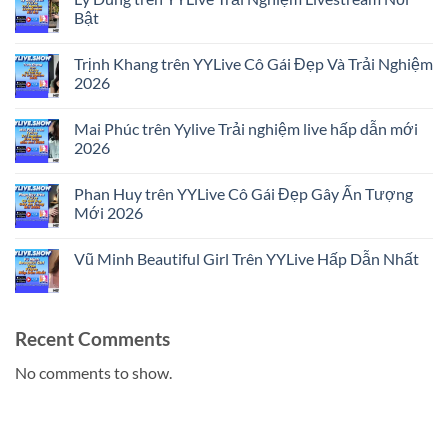
Bật
No
Comments
Trịnh Khang trên YYLive Cô Gái Đẹp Và Trải Nghiệm
on
Lý
2026
Dũng
trên
No
YYLive
Comments
Mai Phúc trên Yylive Trải nghiệm live hấp dẫn mới
Trải
on
Nghiệm
Trịnh
2026
Livestream
Khang
Nổi
trên
No
Bật
YYLive
Comments
Phan Huy trên YYLive Cô Gái Đẹp Gây Ấn Tượng
Cô
on
Gái
Mai
Mới 2026
Đẹp
Phúc
Và
trên
No
Trải
Yylive
Comments
Vũ Minh Beautiful Girl Trên YYLive Hấp Dẫn Nhất
Nghiệm
Trải
on
2026
nghiệm
Phan
No
live
Huy
Comments
hấp
trên
on
dẫn
YYLive
Vũ
mới
Cô
Minh
Recent Comments
2026
Gái
Beautiful
Đẹp
Girl
Gây
Trên
No comments to show.
Ấn
YYLive
Tượng
Hấp
Mới
Dẫn
2026
Nhất