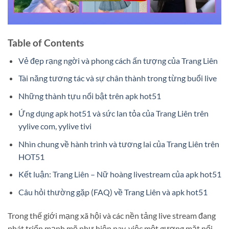
Table of Contents
Vẻ đẹp rạng ngời và phong cách ấn tượng của Trang Liên
Tài năng tương tác và sự chân thành trong từng buổi live
Những thành tựu nổi bật trên apk hot51
Ứng dụng apk hot51 và sức lan tỏa của Trang Liên trên
yylive com, yylive tivi
Nhìn chung về hành trình và tương lai của Trang Liên trên
HOT51
Kết luận: Trang Liên – Nữ hoàng livestream của apk hot51
Câu hỏi thường gặp (FAQ) về Trang Liên và apk hot51
Trong thế giới mạng xã hội và các nền tảng live stream đang
phát triển mạnh mẽ như hiện nay, việc một gương mặt nổi