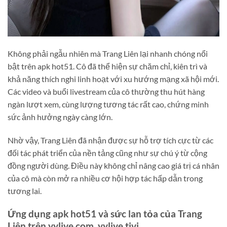
Không phải ngẫu nhiên mà Trang Liên lại nhanh chóng nổi
bật trên apk hot51. Cô đã thể hiện sự chăm chỉ, kiên trì và
khả năng thích nghi linh hoạt với xu hướng mạng xã hội mới.
Các video và buổi livestream của cô thường thu hút hàng
ngàn lượt xem, cùng lượng tương tác rất cao, chứng minh
sức ảnh hưởng ngày càng lớn.
Nhờ vậy, Trang Liên đã nhận được sự hỗ trợ tích cực từ các
đối tác phát triển của nền tảng cũng như sự chú ý từ cộng
đồng người dùng. Điều này không chỉ nâng cao giá trị cá nhân
của cô mà còn mở ra nhiều cơ hội hợp tác hấp dẫn trong
tương lai.
Ứng dụng apk hot51 và sức lan tỏa của Trang
Liên trên yylive com, yylive tivi