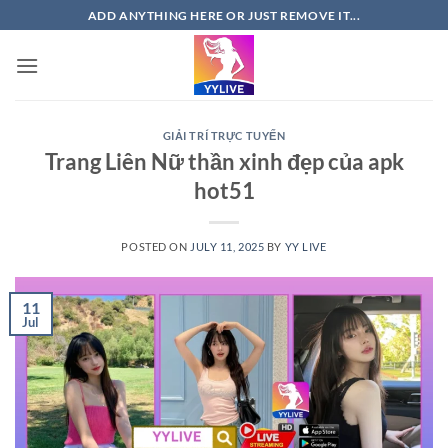
Skip
ADD ANYTHING HERE OR JUST REMOVE IT...
to
content
GIẢI TRÍ TRỰC TUYẾN
Trang Liên Nữ thần xinh đẹp của apk
hot51
POSTED ON
JULY 11, 2025
BY
YY LIVE
11
Jul