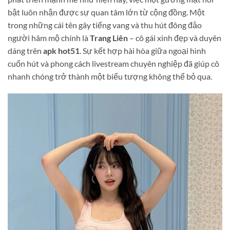
bật luôn nhận được sự quan tâm lớn từ cộng đồng. Một
trong những cái tên gây tiếng vang và thu hút đông đảo
người hâm mộ chính là
Trang Liên
– cô gái xinh đẹp và duyên
dáng trên
apk hot51
. Sự kết hợp hài hòa giữa ngoại hình
cuốn hút và phong cách livestream chuyên nghiệp đã giúp cô
nhanh chóng trở thành một biểu tượng không thể bỏ qua.