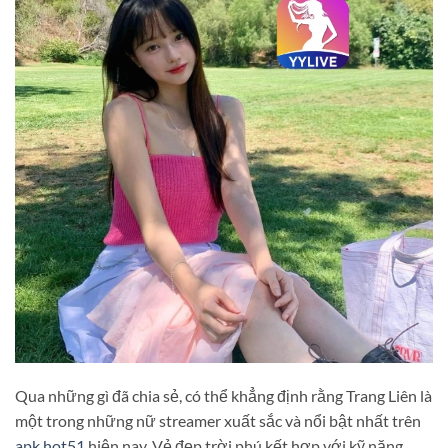
Qua những gì đã chia sẻ, có thể khẳng định rằng Trang Liên là
một trong những nữ streamer xuất sắc và nổi bật nhất trên
apk hot51
hiện nay. Vẻ đẹp trời phú kết hợp với kỹ năng