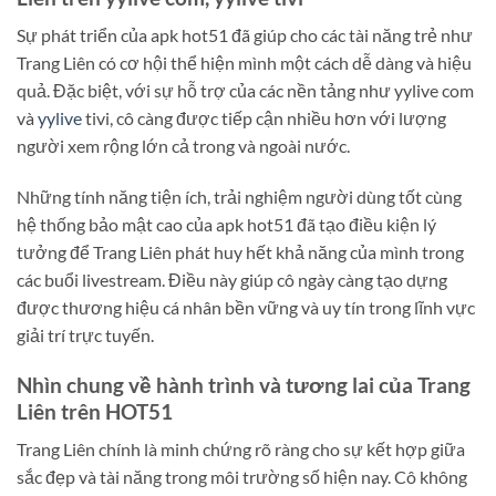
Sự phát triển của apk hot51 đã giúp cho các tài năng trẻ như
Trang Liên có cơ hội thể hiện mình một cách dễ dàng và hiệu
quả. Đặc biệt, với sự hỗ trợ của các nền tảng như yylive com
và
yylive
tivi, cô càng được tiếp cận nhiều hơn với lượng
người xem rộng lớn cả trong và ngoài nước.
Những tính năng tiện ích, trải nghiệm người dùng tốt cùng
hệ thống bảo mật cao của apk hot51 đã tạo điều kiện lý
tưởng để Trang Liên phát huy hết khả năng của mình trong
các buổi livestream. Điều này giúp cô ngày càng tạo dựng
được thương hiệu cá nhân bền vững và uy tín trong lĩnh vực
giải trí trực tuyến.
Nhìn chung về hành trình và tương lai của Trang
Liên trên HOT51
Trang Liên chính là minh chứng rõ ràng cho sự kết hợp giữa
sắc đẹp và tài năng trong môi trường số hiện nay. Cô không