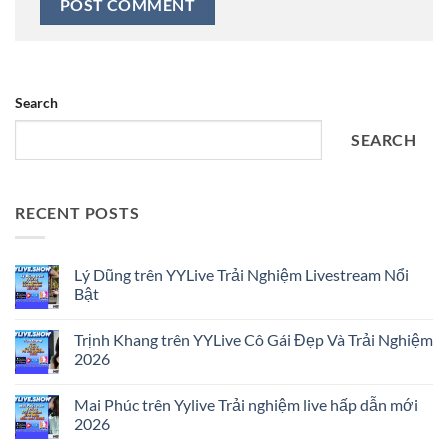
Search
SEARCH
RECENT POSTS
Lý Dũng trên YYLive Trải Nghiệm Livestream Nổi
Bật
No
Comments
Trịnh Khang trên YYLive Cô Gái Đẹp Và Trải Nghiệm
on
Lý
2026
Dũng
trên
No
YYLive
Comments
Mai Phúc trên Yylive Trải nghiệm live hấp dẫn mới
Trải
on
Nghiệm
Trịnh
2026
Livestream
Khang
Nổi
trên
No