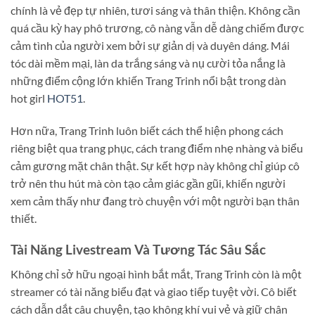
chính là vẻ đẹp tự nhiên, tươi sáng và thân thiện. Không cần
quá cầu kỳ hay phô trương, cô nàng vẫn dễ dàng chiếm được
cảm tình của người xem bởi sự giản dị và duyên dáng. Mái
tóc dài mềm mại, làn da trắng sáng và nụ cười tỏa nắng là
những điểm cộng lớn khiến Trang Trinh nổi bật trong dàn
hot girl
HOT51
.
Hơn nữa, Trang Trinh luôn biết cách thể hiện phong cách
riêng biệt qua trang phục, cách trang điểm nhẹ nhàng và biểu
cảm gương mặt chân thật. Sự kết hợp này không chỉ giúp cô
trở nên thu hút mà còn tạo cảm giác gần gũi, khiến người
xem cảm thấy như đang trò chuyện với một người bạn thân
thiết.
Tài Năng Livestream Và Tương Tác Sâu Sắc
Không chỉ sở hữu ngoại hình bắt mắt, Trang Trinh còn là một
streamer có tài năng biểu đạt và giao tiếp tuyệt vời. Cô biết
cách dẫn dắt câu chuyện, tạo không khí vui vẻ và giữ chân