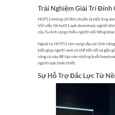
Trải Nghiệm Giải Trí Đỉ
HOT51
không chỉ đơn thuần là một ứng dụng 
Với việc tải hot51 apk download, người dùng
của Tu Anh cùng nhiều người nổi tiếng khá
Ngoài ra, HOT51 còn cung cấp các tính năng
biệt giúp người xem có thể kết nối và gần 
công cụ này để tạo nên những buổi livestrea
người bạn thân thiết.
Sự Hỗ Trợ Đắc Lực Từ Nề