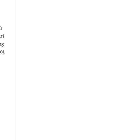
từ
ơi
ng
õi.