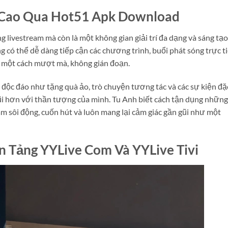
nh Cao Qua Hot51 Apk Download
livestream mà còn là một không gian giải trí đa dạng và sáng tạo
 có thể dễ dàng tiếp cận các chương trình, buổi phát sóng trực t
c một cách mượt mà, không gián đoạn.
 độc đáo như tặng quà ảo, trò chuyện tương tác và các sự kiện đặ
gũi hơn với thần tượng của mình. Tu Anh biết cách tận dụng những
m sôi động, cuốn hút và luôn mang lại cảm giác gần gũi như một
n Tảng YYLive Com Và YYLive Tivi