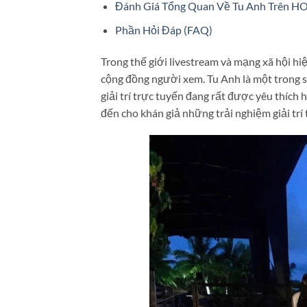
Đánh Giá Tổng Quan Về Tu Anh Trên H
Phần Hỏi Đáp (FAQ)
Trong thế giới livestream và mạng xã hội hi
cộng đồng người xem. Tu Anh là một trong s
giải trí trực tuyến đang rất được yêu thích
đến cho khán giả những trải nghiệm giải trí 