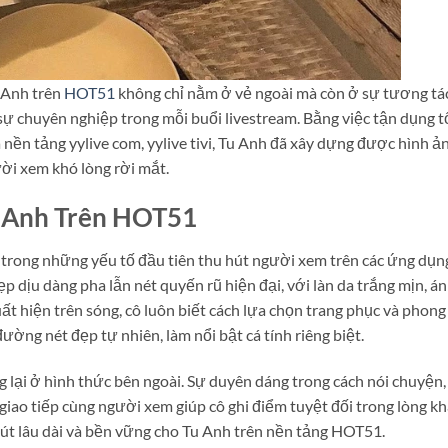
 Anh trên
HOT51
không chỉ nằm ở vẻ ngoài mà còn ở sự tương tá
 sự chuyên nghiệp trong mỗi buổi livestream. Bằng việc tận dụng t
nền tảng yylive com, yylive tivi, Tu Anh đã xây dựng được hình ả
ười xem khó lòng rời mắt.
u Anh Trên HOT51
 trong những yếu tố đầu tiên thu hút người xem trên các ứng dụn
p dịu dàng pha lẫn nét quyến rũ hiện đại, với làn da trắng mịn, á
uất hiện trên sóng, cô luôn biết cách lựa chọn trang phục và phong
ờng nét đẹp tự nhiên, làm nổi bật cá tính riêng biệt.
 lại ở hình thức bên ngoài. Sự duyên dáng trong cách nói chuyện,
 giao tiếp cùng người xem giúp cô ghi điểm tuyệt đối trong lòng k
 hút lâu dài và bền vững cho Tu Anh trên nền tảng HOT51.