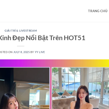
TRANG CHỦ
GIẢI TRÍ & LIVESTREAM
 Xinh Đẹp Nổi Bật Trên HOT51
OSTED ON
JULY 8, 2025
BY
YY LIVE