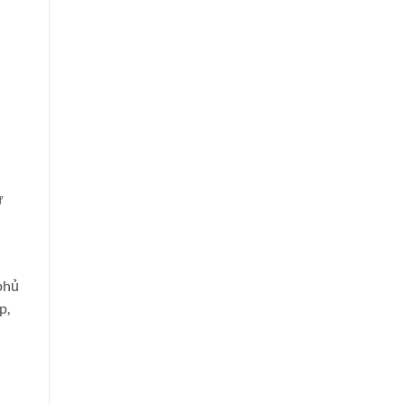
ư
phủ
p,