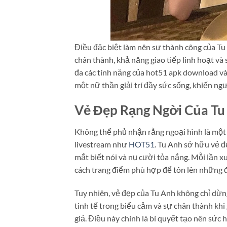
Điều đặc biệt làm nên sự thành công của Tu
chân thành, khả năng giao tiếp linh hoạt và
đa các tính năng của hot51 apk download và 
một nữ thần giải trí đầy sức sống, khiến ng
Vẻ Đẹp Rạng Ngời Của T
Không thể phủ nhận rằng ngoại hình là một
livestream như
HOT51
. Tu Anh sở hữu vẻ đẹ
mắt biết nói và nụ cười tỏa nắng. Mỗi lần x
cách trang điểm phù hợp để tôn lên những đư
Tuy nhiên, vẻ đẹp của Tu Anh không chỉ dừng
tinh tế trong biểu cảm và sự chân thành khi
giả. Điều này chính là bí quyết tạo nên sức