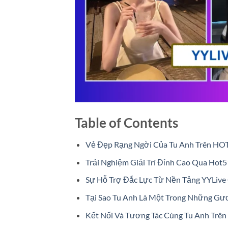
Table of Contents
Vẻ Đẹp Rạng Ngời Của Tu Anh Trên HO
Trải Nghiệm Giải Trí Đỉnh Cao Qua Hot
Sự Hỗ Trợ Đắc Lực Từ Nền Tảng YYLive 
Tại Sao Tu Anh Là Một Trong Những G
Kết Nối Và Tương Tác Cùng Tu Anh Trê