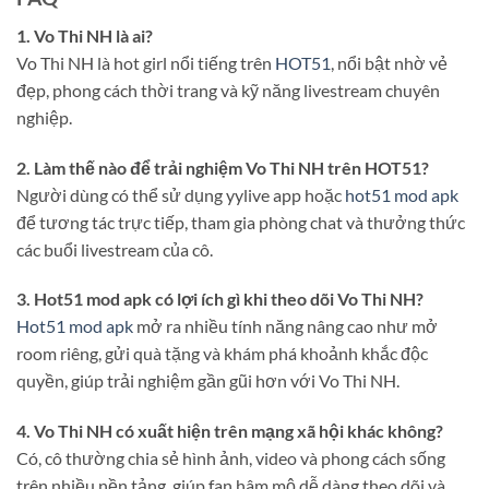
1. Vo Thi NH là ai?
Vo Thi NH là hot girl nổi tiếng trên
HOT51
, nổi bật nhờ vẻ
đẹp, phong cách thời trang và kỹ năng livestream chuyên
nghiệp.
2. Làm thế nào để trải nghiệm Vo Thi NH trên HOT51?
Người dùng có thể sử dụng yylive app hoặc
hot51 mod apk
để tương tác trực tiếp, tham gia phòng chat và thưởng thức
các buổi livestream của cô.
3. Hot51 mod apk có lợi ích gì khi theo dõi Vo Thi NH?
Hot51 mod apk
mở ra nhiều tính năng nâng cao như mở
room riêng, gửi quà tặng và khám phá khoảnh khắc độc
quyền, giúp trải nghiệm gần gũi hơn với Vo Thi NH.
4. Vo Thi NH có xuất hiện trên mạng xã hội khác không?
Có, cô thường chia sẻ hình ảnh, video và phong cách sống
trên nhiều nền tảng, giúp fan hâm mộ dễ dàng theo dõi và