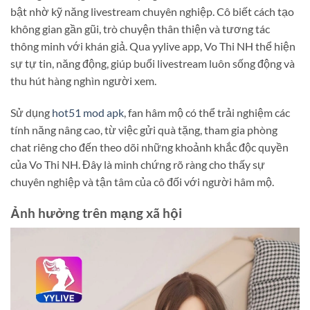
bật nhờ kỹ năng livestream chuyên nghiệp. Cô biết cách tạo
không gian gần gũi, trò chuyện thân thiện và tương tác
thông minh với khán giả. Qua yylive app, Vo Thi NH thể hiện
sự tự tin, năng động, giúp buổi livestream luôn sống động và
thu hút hàng nghìn người xem.
Sử dụng
hot51 mod apk
, fan hâm mộ có thể trải nghiệm các
tính năng nâng cao, từ việc gửi quà tặng, tham gia phòng
chat riêng cho đến theo dõi những khoảnh khắc độc quyền
của Vo Thi NH. Đây là minh chứng rõ ràng cho thấy sự
chuyên nghiệp và tận tâm của cô đối với người hâm mộ.
Ảnh hưởng trên mạng xã hội