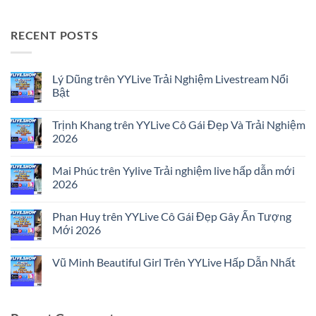
RECENT POSTS
Lý Dũng trên YYLive Trải Nghiệm Livestream Nổi
Bật
No
Comments
Trịnh Khang trên YYLive Cô Gái Đẹp Và Trải Nghiệm
on
Lý
2026
Dũng
trên
No
YYLive
Comments
Mai Phúc trên Yylive Trải nghiệm live hấp dẫn mới
Trải
on
Nghiệm
Trịnh
2026
Livestream
Khang
Nổi
trên
No
Bật
YYLive
Comments
Phan Huy trên YYLive Cô Gái Đẹp Gây Ấn Tượng
Cô
on
Gái
Mai
Mới 2026
Đẹp
Phúc
Và
trên
No
Trải
Yylive
Comments
Vũ Minh Beautiful Girl Trên YYLive Hấp Dẫn Nhất
Nghiệm
Trải
on
2026
nghiệm
Phan
No
live
Huy
Comments
hấp
trên
on
dẫn
YYLive
Vũ
mới
Cô
Minh