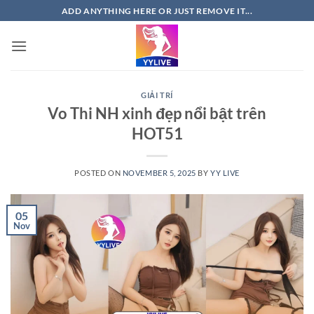
Skip
ADD ANYTHING HERE OR JUST REMOVE IT...
to
content
GIẢI TRÍ
Vo Thi NH xinh đẹp nổi bật trên
HOT51
POSTED ON
NOVEMBER 5, 2025
BY
YY LIVE
05
Nov