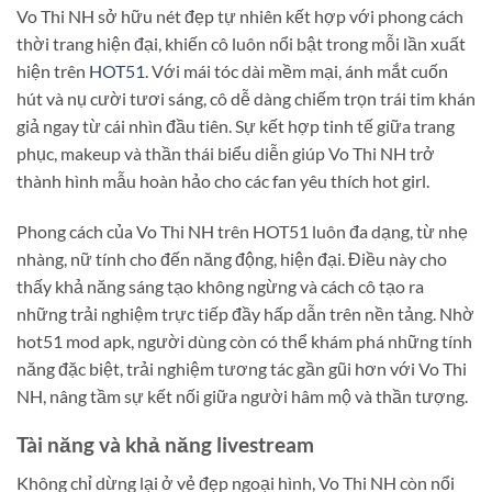
Vo Thi NH sở hữu nét đẹp tự nhiên kết hợp với phong cách
thời trang hiện đại, khiến cô luôn nổi bật trong mỗi lần xuất
hiện trên
HOT51
. Với mái tóc dài mềm mại, ánh mắt cuốn
hút và nụ cười tươi sáng, cô dễ dàng chiếm trọn trái tim khán
giả ngay từ cái nhìn đầu tiên. Sự kết hợp tinh tế giữa trang
phục, makeup và thần thái biểu diễn giúp Vo Thi NH trở
thành hình mẫu hoàn hảo cho các fan yêu thích hot girl.
Phong cách của Vo Thi NH trên HOT51 luôn đa dạng, từ nhẹ
nhàng, nữ tính cho đến năng động, hiện đại. Điều này cho
thấy khả năng sáng tạo không ngừng và cách cô tạo ra
những trải nghiệm trực tiếp đầy hấp dẫn trên nền tảng. Nhờ
hot51 mod apk, người dùng còn có thể khám phá những tính
năng đặc biệt, trải nghiệm tương tác gần gũi hơn với Vo Thi
NH, nâng tầm sự kết nối giữa người hâm mộ và thần tượng.
Tài năng và khả năng livestream
Không chỉ dừng lại ở vẻ đẹp ngoại hình, Vo Thi NH còn nổi