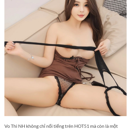
Vo Thi NH không chỉ nổi tiếng trên HOT51 mà còn là một