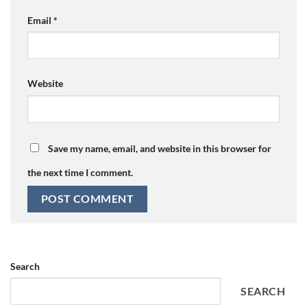
Email
*
Website
Save my name, email, and website in this browser for
the next time I comment.
Search
SEARCH