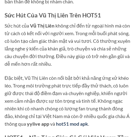
bản thân để không bị nhàm chán.
Sức Hút Của Vũ Thị Liên Trên HOT51
Sức hút của
Vũ Thị Liên
không chỉ đến từ ngoại hình mà còn
từ cách cô kết nối với người xem. Trong mỗi buổi phát sóng,
cô luôn tạo cảm giác thân mật và vui tươi. Cô thường xuyên
lắng nghe ý kiến của khán giả, trò chuyện và chia sẻ những
câu chuyện đời thường. Điều này giúp cô trở nên gần gũi và
dễ mến hơn rất nhiều.
Đặc biệt, Vũ Thị Liên còn nổi bật bởi khả năng ứng xử khéo
léo. Trong môi trường phát trực tiếp đầy thử thách, cô luôn
giữ được thái độ điềm đạm và chuyên nghiệp, khiến người
xem cảm nhận được sự tôn trọng và tinh tế. Không ngạc
nhiên khi cô nhanh chóng có lượng fan trung thành đông
đảo, không chỉ tại Việt Nam mà còn ở nhiều quốc gia châu Á
thông qua
yylive app
và
hot51 mod apk
.