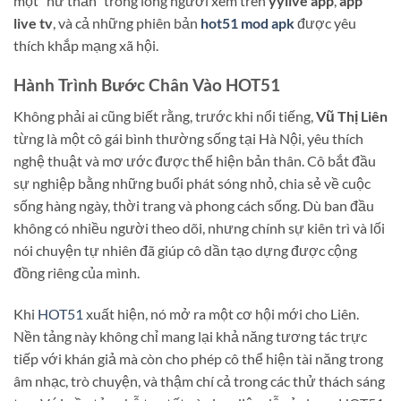
một “nữ thần” trong lòng người xem trên
yylive app
,
app
live tv
, và cả những phiên bản
hot51 mod apk
được yêu
thích khắp mạng xã hội.
Hành Trình Bước Chân Vào HOT51
Không phải ai cũng biết rằng, trước khi nổi tiếng,
Vũ Thị Liên
từng là một cô gái bình thường sống tại Hà Nội, yêu thích
nghệ thuật và mơ ước được thể hiện bản thân. Cô bắt đầu
sự nghiệp bằng những buổi phát sóng nhỏ, chia sẻ về cuộc
sống hàng ngày, thời trang và phong cách sống. Dù ban đầu
không có nhiều người theo dõi, nhưng chính sự kiên trì và lối
nói chuyện tự nhiên đã giúp cô dần tạo dựng được cộng
đồng riêng của mình.
Khi
HOT51
xuất hiện, nó mở ra một cơ hội mới cho Liên.
Nền tảng này không chỉ mang lại khả năng tương tác trực
tiếp với khán giả mà còn cho phép cô thể hiện tài năng trong
âm nhạc, trò chuyện, và thậm chí cả trong các thử thách sáng