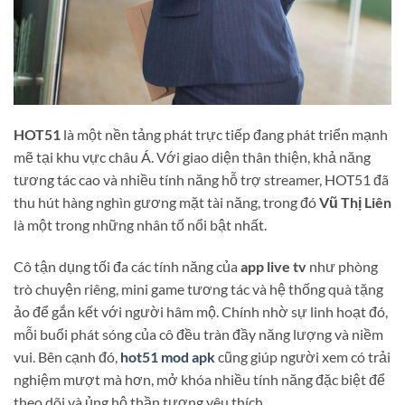
HOT51
là một nền tảng phát trực tiếp đang phát triển mạnh
mẽ tại khu vực châu Á. Với giao diện thân thiện, khả năng
tương tác cao và nhiều tính năng hỗ trợ streamer, HOT51 đã
thu hút hàng nghìn gương mặt tài năng, trong đó
Vũ Thị Liên
là một trong những nhân tố nổi bật nhất.
Cô tận dụng tối đa các tính năng của
app live tv
như phòng
trò chuyện riêng, mini game tương tác và hệ thống quà tặng
ảo để gắn kết với người hâm mộ. Chính nhờ sự linh hoạt đó,
mỗi buổi phát sóng của cô đều tràn đầy năng lượng và niềm
vui. Bên cạnh đó,
hot51 mod apk
cũng giúp người xem có trải
nghiệm mượt mà hơn, mở khóa nhiều tính năng đặc biệt để
theo dõi và ủng hộ thần tượng yêu thích.