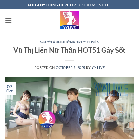
Skip
ADD ANYTHING HERE OR JUST REMOVE IT...
to
content
NGƯỜI ẢNH HƯỞNG TRỰC TUYẾN
Vũ Thị Liên Nữ Thần HOT51 Gây Sốt
POSTED ON
OCTOBER 7, 2025
BY
YY LIVE
07
Oct