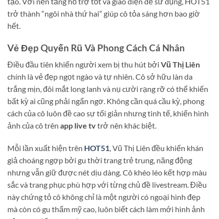
tạo. Với nền tảng hỗ trợ tốt và giao diện dễ sử dụng, HOT51
trở thành “ngôi nhà thứ hai” giúp cô tỏa sáng hơn bao giờ
hết.
Vẻ Đẹp Quyến Rũ Và Phong Cách Cá Nhân
Điều đầu tiên khiến người xem bị thu hút bởi
Vũ Thị Liên
chính là vẻ đẹp ngọt ngào và tự nhiên. Cô sở hữu làn da
trắng mịn, đôi mắt long lanh và nụ cười rạng rỡ có thể khiến
bất kỳ ai cũng phải ngẩn ngơ. Không cần quá cầu kỳ, phong
cách của cô luôn đề cao sự tối giản nhưng tinh tế, khiến hình
ảnh của cô trên
app live tv
trở nên khác biệt.
Mỗi lần xuất hiện trên
HOT51
, Vũ Thị Liên đều khiến khán
giả choáng ngợp bởi gu thời trang trẻ trung, năng động
nhưng vẫn giữ được nét dịu dàng. Cô khéo léo kết hợp màu
sắc và trang phục phù hợp với từng chủ đề livestream. Điều
này chứng tỏ cô không chỉ là một người có ngoại hình đẹp
mà còn có gu thẩm mỹ cao, luôn biết cách làm mới hình ảnh