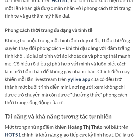
cô thêm lần nữa. Trên
HOT51
, mỗi lần Thảo xuất hiện đều là
một lần khán giả được mãn nhãn với phong cách thời trang
tinh tế và gu thẩm mỹ hiện đại.
Phong cách thời trang đa dạng và tinh tế
Không bó buộc trong một hình ảnh duy nhất, Thảo thường
xuyên thay đổi phong cách – khi thì dịu dàng với đầm trắng
tinh khôi, lúc lại cá tính với áo khoác da và phong thái mạnh
mẽ. Cô hiểu rõ điều gì phù hợp với mình và luôn biết cách
làm mới bản thân để không gây nhàm chán. Chính điều này
khiến mỗi lần livestream trên
yylive app
của cô đều trở
thành một buổi trình diễn mini, nơi người xem không chỉ
được trò chuyện mà còn được “thưởng thức” phong cách
thời trang sống động của cô.
Tài năng và khả năng tương tác tự nhiên
Một trong những điểm khiến
Hoàng Thị Thảo
nổi bật trên
HOT51
chính là khả năng giao tiếp cực kỳ linh hoạt. Dù là trò