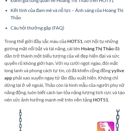
Đánh giá tổng quan về Hoàng Thị Thảo trên HOT51
Kết tinh của đam mê và nỗ lực – Ánh sáng của Hoàng Thị
Thảo
Câu hỏi thường gặp (FAQ)
Trong thế giới đầy sắc màu của
HOT51
, nơi hội tụ những
gương mặt nổi bật và tài năng, cái tên
Hoàng Thị Thảo
đã
dần trở thành một biểu tượng của vẻ đẹp hiện đại và sức
quyến rũ không giới hạn. Với nụ cười ngọt ngào, đôi mắt
long lanh và phong cách tự tin, cô đã khiến cộng đồng
yylive
app
phải xao xuyến ngay từ lần đầu xuất hiện. Không chỉ
dừng lại ở vẻ ngoài, Thảo còn là hình mẫu của người phụ nữ
năng động, luôn biết cách lan tỏa năng lượng tích cực và tạo
nên sức ảnh hưởng mạnh mẽ trên nền tảng
HOT51
.