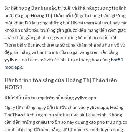
Sự kết hợp giữa nhan sắc, trí tuệ, và khả năng tương tác linh
hoạt đã giúp
Hoàng Thị Thảo
nổi bật giữa hàng trăm gương
mặt khác. Dù là trong những buổi livestream vui tươi hay các
khoảnh khắc hậu trường gần gũi, cô đều mang đến cảm giác
chân thật, gần gũi nhưng vẫn không kém phần cuốn hút.
Trong bài viết này, chúng ta sẽ cùng khám phá sâu hơn về vẻ
đẹp, tài năng và hành trình của cô gái vàng trên nền tảng
yylive
– nơi đam mê và cá tính được thăng hoa cùng
hot51
mod apk
.
Hành trình tỏa sáng của Hoàng Thị Thảo trên
HOT51
Khởi đầu ấn tượng trên nền tảng yylive app
Ngay từ những ngày đầu bước chân vào
yylive app
,
Hoàng
Thị Thảo
đã chứng minh sức hút đặc biệt của mình. Không
cần đến những chiêu trò ồn ào hay quảng cáo phô trương, cô
chinh phục người xem bằng sự tự nhiên và nét duyên dáng