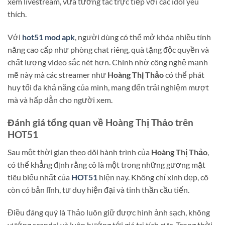
xem livestream, vừa tương tác trực tiếp với các idol yêu
thích.
Với
hot51 mod apk
, người dùng có thể mở khóa nhiều tính
năng cao cấp như phòng chat riêng, quà tặng độc quyền và
chất lượng video sắc nét hơn. Chính nhờ công nghệ mạnh
mẽ này mà các streamer như
Hoàng Thị Thảo
có thể phát
huy tối đa khả năng của mình, mang đến trải nghiệm mượt
mà và hấp dẫn cho người xem.
Đánh giá tổng quan về Hoàng Thị Thảo trên
HOT51
Sau một thời gian theo dõi hành trình của
Hoàng Thị Thảo
,
có thể khẳng định rằng cô là một trong những gương mặt
tiêu biểu nhất của
HOT51
hiện nay. Không chỉ xinh đẹp, cô
còn có bản lĩnh, tư duy hiện đại và tinh thần cầu tiến.
Điều đáng quý là Thảo luôn giữ được hình ảnh sạch, không
vướng scandal và luôn hướng tới giá trị tích cực. Trong thời