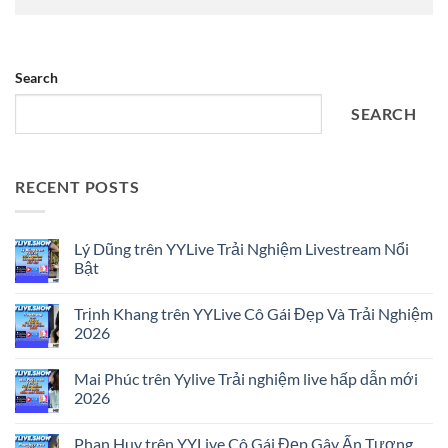
Search
SEARCH
RECENT POSTS
Lý Dũng trên YYLive Trải Nghiệm Livestream Nổi
Bật
No
Comments
Trịnh Khang trên YYLive Cô Gái Đẹp Và Trải Nghiệm
on
Lý
2026
Dũng
trên
No
YYLive
Comments
Mai Phúc trên Yylive Trải nghiệm live hấp dẫn mới
Trải
on
Nghiệm
Trịnh
2026
Livestream
Khang
Nổi
trên
No
Bật
YYLive
Comments
Phan Huy trên YYLive Cô Gái Đẹp Gây Ấn Tượng
Cô
on