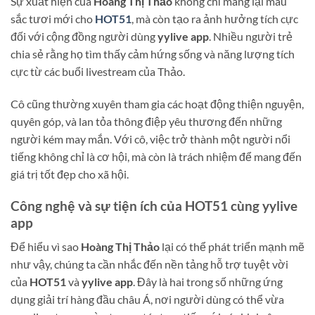
Sự xuất hiện của
Hoàng Thị Thảo
không chỉ mang lại màu
sắc tươi mới cho
HOT51
, mà còn tạo ra ảnh hưởng tích cực
đối với cộng đồng người dùng
yylive app
. Nhiều người trẻ
chia sẻ rằng họ tìm thấy cảm hứng sống và năng lượng tích
cực từ các buổi livestream của Thảo.
Cô cũng thường xuyên tham gia các hoạt động thiện nguyện,
quyên góp, và lan tỏa thông điệp yêu thương đến những
người kém may mắn. Với cô, việc trở thành một người nổi
tiếng không chỉ là cơ hội, mà còn là trách nhiệm để mang đến
giá trị tốt đẹp cho xã hội.
Công nghệ và sự tiện ích của HOT51 cùng yylive
app
Để hiểu vì sao
Hoàng Thị Thảo
lại có thể phát triển mạnh mẽ
như vậy, chúng ta cần nhắc đến nền tảng hỗ trợ tuyệt vời
của
HOT51
và
yylive app
. Đây là hai trong số những ứng
dụng giải trí hàng đầu châu Á, nơi người dùng có thể vừa