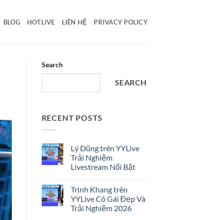
BLOG
HOTLIVE
LIÊN HỆ
PRIVACY POLICY
Search
SEARCH
RECENT POSTS
Lý Dũng trên YYLive
Trải Nghiệm
Livestream Nổi Bật
No
Comments
Trịnh Khang trên
on
Lý
YYLive Cô Gái Đẹp Và
Dũng
Trải Nghiệm 2026
trên
YYLive
No