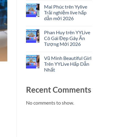
Trải
Comments
Nghiệm
Mai Phúc trên Yylive
on
Livestream
Trịnh
Trải nghiệm live hấp
Nổi
Khang
Bật
dẫn mới 2026
trên
YYLive
No
Cô
Comments
Gái
Phan Huy trên YYLive
on
Đẹp
Mai
Cô Gái Đẹp Gây Ấn
Và
Phúc
Trải
Tượng Mới 2026
trên
Nghiệm
Yylive
2026
No
Trải
Comments
nghiệm
Vũ Minh Beautiful Girl
on
live
Phan
Trên YYLive Hấp Dẫn
hấp
Huy
dẫn
Nhất
trên
mới
YYLive
2026
No
Cô
Comments
Gái
on
Đẹp
Recent Comments
Vũ
Gây
Minh
Ấn
Beautiful
Tượng
Girl
No comments to show.
Mới
Trên
2026
YYLive
Hấp
Dẫn
Nhất