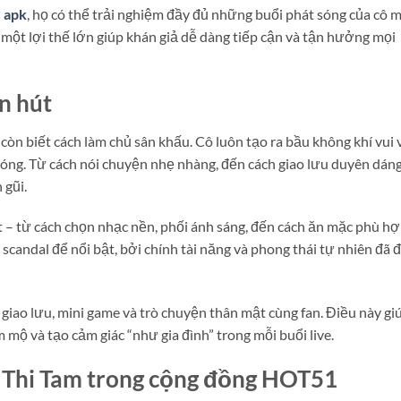
 apk
, họ có thể trải nghiệm đầy đủ những buổi phát sóng của cô 
 một lợi thế lớn giúp khán giả dễ dàng tiếp cận và tận hưởng mọi
n hút
còn biết cách làm chủ sân khấu. Cô luôn tạo ra bầu không khí vui 
sóng. Từ cách nói chuyện nhẹ nhàng, đến cách giao lưu duyên dáng
 gũi.
iết – từ cách chọn nhạc nền, phối ánh sáng, đến cách ăn mặc phù h
scandal để nổi bật, bởi chính tài năng và phong thái tự nhiên đã 
 giao lưu, mini game và trò chuyện thân mật cùng fan. Điều này gi
 mộ và tạo cảm giác “như gia đình” trong mỗi buổi live.
Thi Tam trong cộng đồng HOT51