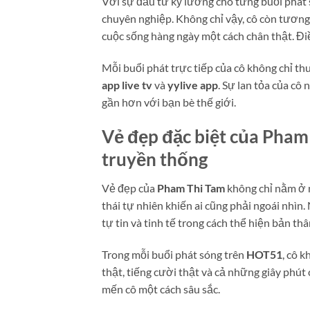
Với sự đầu tư kỹ lưỡng cho từng buổi phát s
chuyên nghiệp. Không chỉ vậy, cô còn tương tá
cuộc sống hàng ngày một cách chân thật. Đi
Mỗi buổi phát trực tiếp của cô không chỉ t
app live tv
và
yylive app
. Sự lan tỏa của c
gần hơn với bạn bè thế giới.
Vẻ đẹp đặc biệt của Pham 
truyền thống
Vẻ đẹp của
Pham Thi Tam
không chỉ nằm ở n
thái tự nhiên khiến ai cũng phải ngoái nhìn.
tự tin và tinh tế trong cách thể hiện bản thâ
Trong mỗi buổi phát sóng trên
HOT51
, cô 
thật, tiếng cười thật và cả những giây phú
mến cô một cách sâu sắc.