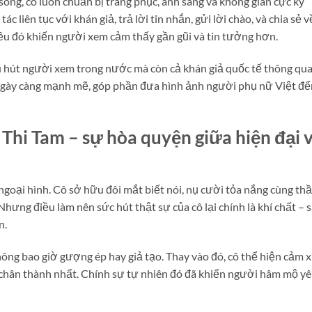
óng, cô luôn chuẩn bị trang phục, ánh sáng và không gian cực kỳ
c liên tục với khán giả, trả lời tin nhắn, gửi lời chào, và chia sẻ v
ều đó khiến người xem cảm thấy gần gũi và tin tưởng hơn.
hu hút người xem trong nước mà còn cả khán giả quốc tế thông qu
ô ngày càng mạnh mẽ, góp phần đưa hình ảnh người phụ nữ Việt đế
Thi Tam – sự hòa quyện giữa hiện đại 
goại hình. Cô sở hữu đôi mắt biết nói, nụ cười tỏa nắng cùng th
 Nhưng điều làm nên sức hút thật sự của cô lại chính là khí chất – 
n.
không bao giờ gượng ép hay giả tạo. Thay vào đó, cô thể hiện cảm 
t chân thành nhất. Chính sự tự nhiên đó đã khiến người hâm mộ y