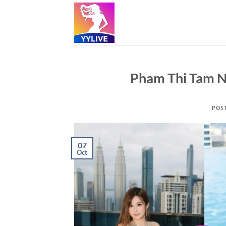
Skip
to
content
Pham Thi Tam 
POS
07
Oct